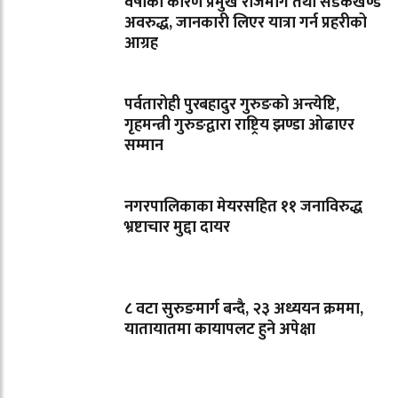
वर्षाका कारण प्रमुख राजमार्ग तथा सडकखण्ड
अवरुद्ध, जानकारी लिएर यात्रा गर्न प्रहरीको
आग्रह
पर्वतारोही पुरबहादुर गुरुङको अन्त्येष्टि,
गृहमन्त्री गुरुङद्वारा राष्ट्रिय झण्डा ओढाएर
सम्मान
नगरपालिकाका मेयरसहित ११ जनाविरुद्ध
भ्रष्टाचार मुद्दा दायर
८ वटा सुरुङमार्ग बन्दै, २३ अध्ययन क्रममा,
यातायातमा कायापलट हुने अपेक्षा