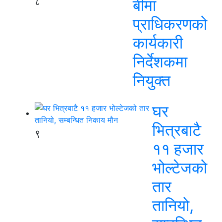
८
बीमा
प्राधिकरणको
कार्यकारी
निर्देशकमा
नियुक्त
घर
भित्रबाटै
९
११ हजार
भोल्टेजको
तार
तानियो,