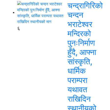
चन्द्रागिरिको
चन्दन
भराटेश्वर
६
मन्दिरको
पुनःनिर्माण
हुँदै, आफ्ना
सांस्कृति,
धार्मिक
पराम्परा
यथावत
राखिदिन
स्थानीयको