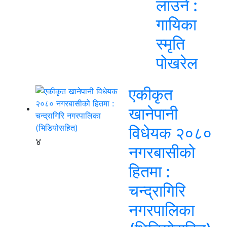
लाउने :
गायिका
स्‍मृति
पोखरेल
एकीकृत
खानेपानी
विधेयक २०८०
४
नगरबासीको
हितमा :
चन्द्रागिरि
नगरपालिका