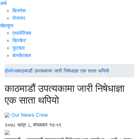
अर्थ
बिजनेस
रोजगार
खेलकुद
एथलेटिक्स
क्रिकेट
फुटबल
बास्केटबल
होमपेज
काठमाडौं उपत्यकामा जारी निषेधाज्ञा एक साता थपियाे
काठमाडौं उपत्यकामा जारी निषेधाज्ञा
एक साता थपियाे
Our News Crew
२०७८ भाद्र ८, मंगलवार १४:५९