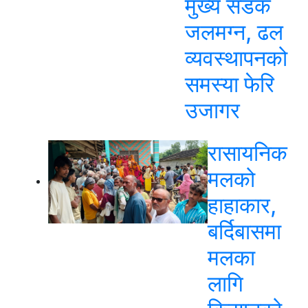
मुख्य सडक
जलमग्न, ढल
व्यवस्थापनको
समस्या फेरि
उजागर
रासायनिक
मलको
हाहाकार,
बर्दिबासमा
मलका
लागि