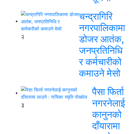
चन्द्रागिरि
नगरपालिकामा
२
डोजर आतंक,
जनप्रतिनिधि
र कर्मचारीको
कमाउने मेसो
पैसा फिर्ता
नगरनेलाई
३
कानुनको
दाँयारामा