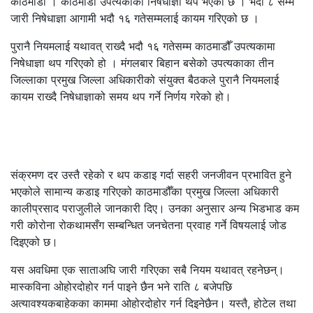
काठमाडौं । काठमाडौं उपत्यकाको निषेधाज्ञा थप भएको छ । भदौ ८ सम्म
जारी निषेधाज्ञा आगामी भदौ १६ गतेसम्मलाई कायम गरिएको छ ।
पुरानै नियमलाई यथावत् राख्दै भदौ १६ गतेसम्म काठमाडौँ उपत्यकामा
निषेधाज्ञा थप गरिएको हो । मंगलबार बिहान बसेको उपत्यकाका तीन
जिल्लाका प्रमुख जिल्ला अधिकारीको संयुक्त बैठकले पुरानै नियमलाई
कायम राख्दै निषेधाज्ञाको समय थप गर्ने निर्णय गरेको हो।
संक्रमण दर उस्तै रहेको र थप कडाइ गर्दा सहरी जनजीवन प्रभावित हुने
भएकोले सामान्य कडाइ गरिएको काठमाडौँका प्रमुख जिल्ला अधिकारी
कालीप्रसाद पराजुलीले जानकारी दिए। उनका अनुसार अन्य भिडभाड कम
गरी कोरोना रोकथामसँग सम्बन्धित जनचेतना प्रवाह गर्ने विषयलाई जोड
दिइएको छ।
यस अवधिमा एक साताअघि जारी गरिएका सबै नियम यथावत् रहनेछन्।
मास्कविना ओहोरदोहोर गर्न पाइने छैन भने राति ८ बजेपछि
अत्यावश्यकबाहेकका काममा ओहोरदोहोर गर्न दिइनेछैन। यस्तै, होटेल तथा