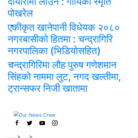
दाँयारामा लाउने : गायिका स्‍मृति
पोखरेल
एकीकृत खानेपानी विधेयक २०८०
नगरबासीको हितमा : चन्द्रागिरि
नगरपालिका (भिडियोसहित)
चन्द्रागिरिमा लौह पुरुष गणेशमान
सिंहको नाममा लुट, नगद खल्तीमा,
ट्रान्सफर निजी खातामा