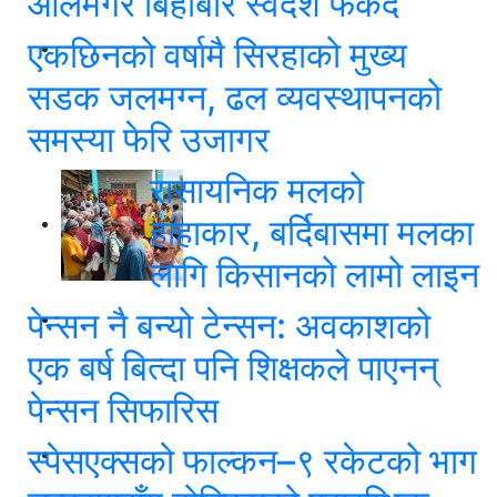
आलेमगर बिहीबार स्वदेश फर्कदै
एकछिनको वर्षामै सिरहाको मुख्य
सडक जलमग्न, ढल व्यवस्थापनको
समस्या फेरि उजागर
रासायनिक मलको
हाहाकार, बर्दिबासमा मलका
लागि किसानको लामो लाइन
पेन्सन नै बन्यो टेन्सन: अवकाशको
एक बर्ष बित्दा पनि शिक्षकले पाएनन्
पेन्सन सिफारिस
स्पेसएक्सको फाल्कन–९ रकेटको भाग