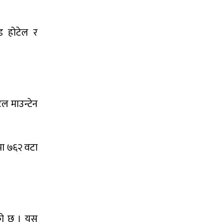
्ड होटेल र
ल माउन्टेन
मा ७६२ वटा
ेको छ । यस