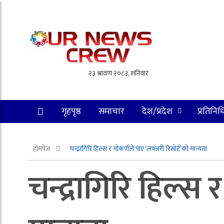
गृहपृष्ठ
समाचार
देश/प्रदेश
प्रतिनिध
होमपेज
चन्द्रागिरि हिल्स र गोकर्णले पाए ‘लक्जरी रिसोर्ट’को मान्यता
चन्द्रागिरि हिल्स