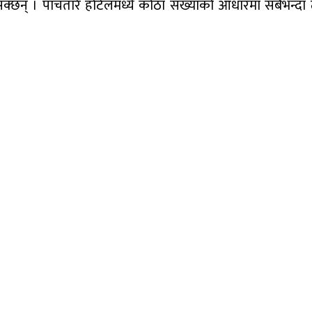
छन् । पाँचतारे होटेलमध्ये कोठा संख्याको आधारमा सबैभन्दा 