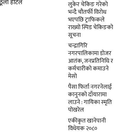
ठूलो होटेल
लुकेर चेकिङ गरेको
भन्दै चौतर्फी विरोध
भएपछि ट्राफिकले
राख्यो स्पिड चेकिङको
सूचना
चन्द्रागिरि
नगरपालिकामा डोजर
आतंक, जनप्रतिनिधि र
कर्मचारीको कमाउने
मेसो
पैसा फिर्ता नगरनेलाई
कानुनको दाँयारामा
लाउने : गायिका स्‍मृति
पोखरेल
एकीकृत खानेपानी
विधेयक २०८०