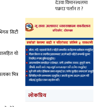
देउवा विमानस्थलमा
पक्राउ पर्लान त ?
 भेगस सिटी
ैयासहित यो
त्यका भित्र
लोकप्रिय