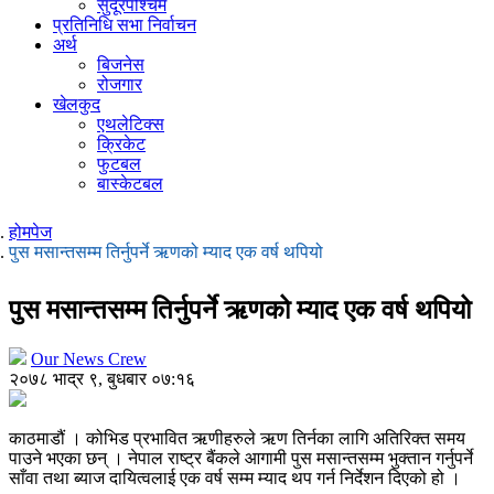
सुदूरपश्चिम
प्रतिनिधि सभा निर्वाचन
अर्थ
बिजनेस
रोजगार
खेलकुद
एथलेटिक्स
क्रिकेट
फुटबल
बास्केटबल
होमपेज
पुस मसान्तसम्म तिर्नुपर्ने ऋणको म्याद एक वर्ष थपियो
पुस मसान्तसम्म तिर्नुपर्ने ऋणको म्याद एक वर्ष थपियो
Our News Crew
२०७८ भाद्र ९, बुधबार ०७:१६
काठमाडौं । कोभिड प्रभावित ऋणीहरुले ऋण तिर्नका लागि अतिरिक्त समय
पाउने भएका छन् । नेपाल राष्ट्र बैंकले आगामी पुस मसान्तसम्म भुक्तान गर्नुपर्ने
साँवा तथा ब्याज दायित्वलाई एक वर्ष सम्म म्याद थप गर्न निर्देशन दिएको हो ।