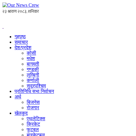
गृहपृष्ठ
समाचार
देश/प्रदेश
कोसी
मधेश
बागमती
गण्डकी
लुम्बिनी
कर्णाली
सुदूरपश्चिम
प्रतिनिधि सभा निर्वाचन
अर्थ
बिजनेस
रोजगार
खेलकुद
एथलेटिक्स
क्रिकेट
फुटबल
बास्केटबल