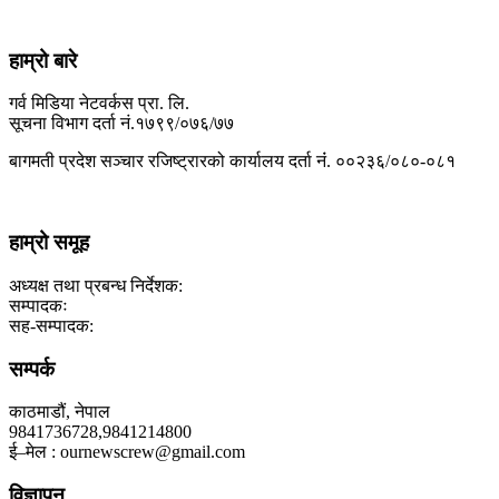
हाम्रो बारे
गर्व मिडिया नेटवर्कस प्रा. लि.
सूचना विभाग दर्ता नं.१७९९/०७६/७७
बागमती प्रदेश सञ्चार रजिष्ट्रारको कार्यालय दर्ता नंं. ००२३६/०८०-०८१
हाम्रो समूह
अध्यक्ष तथा प्रबन्ध निर्देशक:
सम्पादकः
सह-सम्पादक:
सम्पर्क
काठमाडौं, नेपाल
9841736728,9841214800
ई–मेल : ournewscrew@gmail.com
विज्ञापन