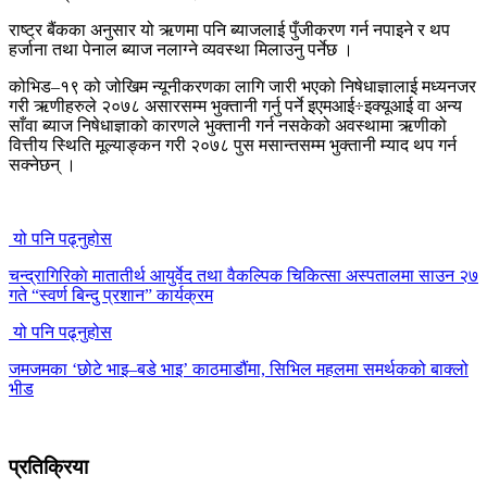
राष्ट्र बैंकका अनुसार यो ऋणमा पनि ब्याजलाई पुँजीकरण गर्न नपाइने र थप
हर्जाना तथा पेनाल ब्याज नलाग्ने व्यवस्था मिलाउनु पर्नेछ ।
कोभिड–१९ को जोखिम न्यूनीकरणका लागि जारी भएको निषेधाज्ञालाई मध्यनजर
गरी ऋणीहरुले २०७८ असारसम्म भुक्तानी गर्नु पर्ने इएमआई÷इक्यूआई वा अन्य
साँवा ब्याज निषेधाज्ञाको कारणले भुक्तानी गर्न नसकेको अवस्थामा ऋणीको
वित्तीय स्थिति मूल्याङ्कन गरी २०७८ पुस मसान्तसम्म भुक्तानी म्याद थप गर्न
सक्नेछन् ।
यो पनि पढ्नुहोस
चन्द्रागिरिकाे मातातीर्थ आयुर्वेद तथा वैकल्पिक चिकित्सा अस्पतालमा साउन २७
गते “स्वर्ण बिन्दु प्रशान” कार्यक्रम
यो पनि पढ्नुहोस
जमजमका ‘छोटे भाइ–बडे भाइ’ काठमाडौंमा, सिभिल महलमा समर्थकको बाक्लो
भीड
प्रतिक्रिया