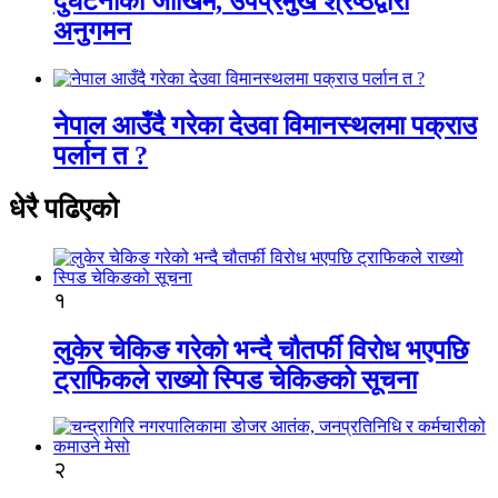
दुर्घटनाको जोखिम, उपप्रमुख श्रेष्ठद्वारा
अनुगमन
नेपाल आउँदै गरेका देउवा विमानस्थलमा पक्राउ
पर्लान त ?
धेरै पढिएको
१
लुकेर चेकिङ गरेको भन्दै चौतर्फी विरोध भएपछि
ट्राफिकले राख्यो स्पिड चेकिङको सूचना
२