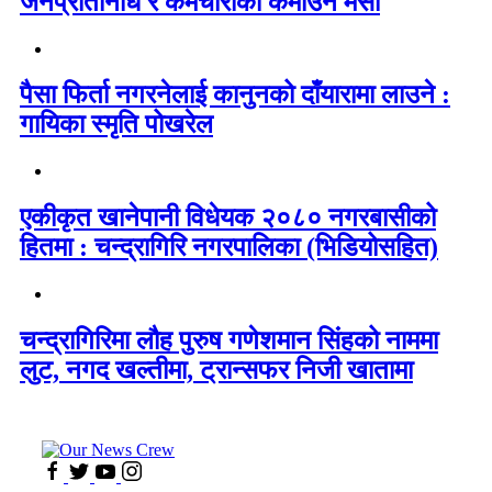
जनप्रतिनिधि र कर्मचारीको कमाउने मेसो
पैसा फिर्ता नगरनेलाई कानुनको दाँयारामा लाउने :
गायिका स्‍मृति पोखरेल
एकीकृत खानेपानी विधेयक २०८० नगरबासीको
हितमा : चन्द्रागिरि नगरपालिका (भिडियोसहित)
चन्द्रागिरिमा लौह पुरुष गणेशमान सिंहको नाममा
लुट, नगद खल्तीमा, ट्रान्सफर निजी खातामा