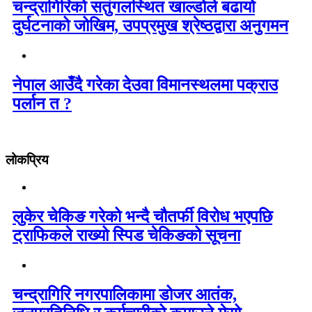
चन्द्रागिरिको सतुंगलस्थित खाल्डोले बढायो
दुर्घटनाको जोखिम, उपप्रमुख श्रेष्ठद्वारा अनुगमन
नेपाल आउँदै गरेका देउवा विमानस्थलमा पक्राउ
पर्लान त ?
लोकप्रिय
लुकेर चेकिङ गरेको भन्दै चौतर्फी विरोध भएपछि
ट्राफिकले राख्यो स्पिड चेकिङको सूचना
चन्द्रागिरि नगरपालिकामा डोजर आतंक,