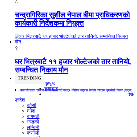
८
चन्द्रागिरिका सुशील नेपाल बीमा प्राधिकरणको
कार्यकारी निर्देशकमा नियुक्त
९
घर भित्रबाटै ११ हजार भोल्टेजको तार तानियो,
सम्बन्धित निकाय मौन
TRENDING
गृहपृष्ठ
समाचार
अफगानिस्तान
राप्रपा
नेकपा माओवादी केन्द्र
कोरोना भाइरस
नेपाली कांग्रेस
एमसीसी
नेकपा (एमाले)
देश/
प्रदेश
कोसी
मधेश
बागमती
गण्डकी
लुम्बिनी
कर्णाली