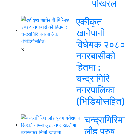
पोखरेल
एकीकृत
खानेपानी
विधेयक २०८०
४
नगरबासीको
हितमा :
चन्द्रागिरि
नगरपालिका
(भिडियोसहित)
चन्द्रागिरिमा
लौह पुरुष