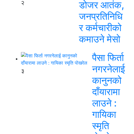
२
डोजर आतंक,
जनप्रतिनिधि
र कर्मचारीको
कमाउने मेसो
पैसा फिर्ता
नगरनेलाई
३
कानुनको
दाँयारामा
लाउने :
गायिका
स्‍मृति