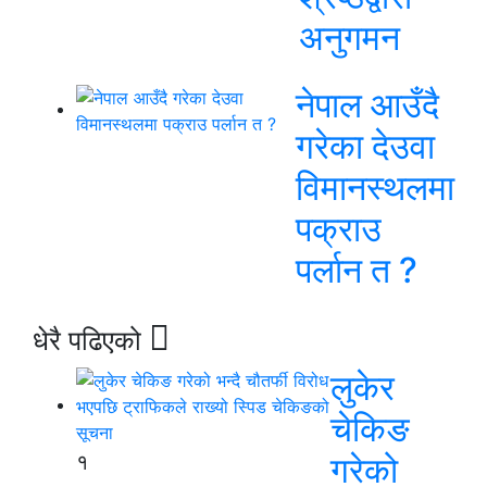
अनुगमन
नेपाल आउँदै
गरेका देउवा
विमानस्थलमा
पक्राउ
पर्लान त ?
धेरै पढिएको
लुकेर
चेकिङ
१
गरेको