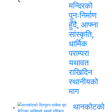
६
मन्दिरको
पुनःनिर्माण
हुँदै, आफ्ना
सांस्कृति,
धार्मिक
पराम्परा
यथावत
राखिदिन
स्थानीयको
माग
थानकोटको