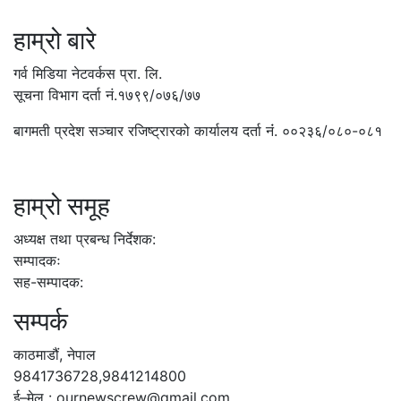
हाम्रो बारे
गर्व मिडिया नेटवर्कस प्रा. लि.
सूचना विभाग दर्ता नं.१७९९/०७६/७७
बागमती प्रदेश सञ्चार रजिष्ट्रारको कार्यालय दर्ता नंं. ००२३६/०८०-०८१
हाम्रो समूह
अध्यक्ष तथा प्रबन्ध निर्देशक:
सम्पादकः
सह-सम्पादक:
सम्पर्क
काठमाडौं, नेपाल
9841736728,9841214800
ई–मेल : ournewscrew@gmail.com