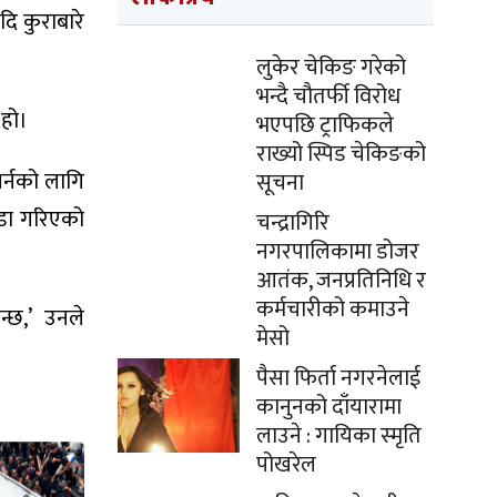
ि कुराबारे
लुकेर चेकिङ गरेको
भन्दै चौतर्फी विरोध
 हो।
भएपछि ट्राफिकले
राख्यो स्पिड चेकिङको
गर्नको लागि
सूचना
खडा गरिएको
चन्द्रागिरि
नगरपालिकामा डोजर
आतंक, जनप्रतिनिधि र
कर्मचारीको कमाउने
न्छ,’ उनले
मेसो
पैसा फिर्ता नगरनेलाई
कानुनको दाँयारामा
लाउने : गायिका स्‍मृति
पोखरेल