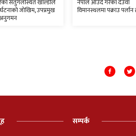
िरिको सतुंगलस्थित खाल्डोले
नेपाल आउँदै गरेका देउवा
र्घटनाको जोखिम, उपप्रमुख
विमानस्थलमा पक्राउ पर्लान 
ारा अनुगमन
ूह
सम्पर्क