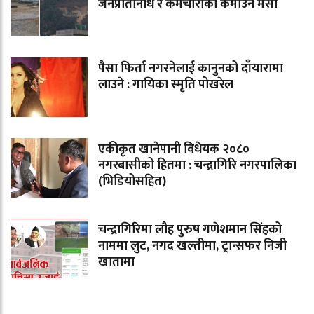
जनप्रतिनिधि र कर्मचारीको कमाउने मेसो
पैसा फिर्ता नगरनेलाई कानुनको दाँयारामा
लाउने : गायिका स्‍मृति पोखरेल
एकीकृत खानेपानी विधेयक २०८०
नगरबासीको हितमा : चन्द्रागिरि नगरपालिका
(भिडियोसहित)
चन्द्रागिरिमा लौह पुरुष गणेशमान सिंहको
नाममा लुट, नगद खल्तीमा, ट्रान्सफर निजी
खातामा