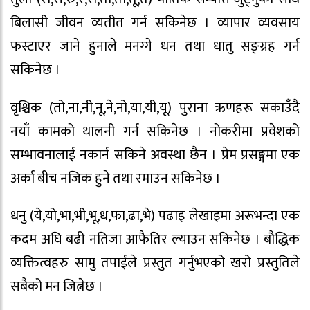
बिलासी जीवन व्यतीत गर्न सकिनेछ । व्यापार व्यवसाय
फस्टाएर जाने हुनाले मनग्गे धन तथा धातु सङ्ग्रह गर्न
सकिनेछ ।
वृश्चिक (तो,ना,नी,नू,ने,नो,या,यी,यू) पुराना ऋणहरू सकाउँदै
नयाँ कामको थालनी गर्न सकिनेछ । नोकरीमा प्रवेशको
सम्भावनालाई नकार्न सकिने अवस्था छैन । प्रेम प्रसङ्गमा एक
अर्का बीच नजिक हुने तथा रमाउन सकिनेछ ।
धनु (ये,यो,भा,भी,भू,ध,फा,ढा,भे) पढाइ लेखाइमा अरूभन्दा एक
कदम अघि बढी नतिजा आफैतिर ल्याउन सकिनेछ । बौद्धिक
व्यक्तित्वहरु सामु तपाईंले प्रस्तुत गर्नुभएको खरो प्रस्तुतिले
सबैको मन जित्नेछ ।