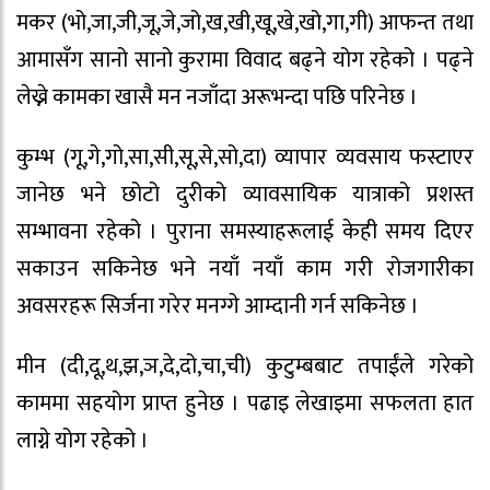
मकर (भो,जा,जी,जू,जे,जो,ख,खी,खू,खे,खो,गा,गी) आफन्त तथा
आमासँग सानो सानो कुरामा विवाद बढ्ने योग रहेको । पढ्ने
लेख्ने कामका खासै मन नजाँदा अरूभन्दा पछि परिनेछ ।
कुम्भ (गू,गे,गो,सा,सी,सू,से,सो,दा) व्यापार व्यवसाय फस्टाएर
जानेछ भने छोटो दुरीको व्यावसायिक यात्राको प्रशस्त
सम्भावना रहेको । पुराना समस्याहरूलाई केही समय दिएर
सकाउन सकिनेछ भने नयाँ नयाँ काम गरी रोजगारीका
अवसरहरू सिर्जना गरेर मनग्गे आम्दानी गर्न सकिनेछ ।
मीन (दी,दू,थ,झ,ञ,दे,दो,चा,ची) कुटुम्बबाट तपाईंले गरेको
काममा सहयोग प्राप्त हुनेछ । पढाइ लेखाइमा सफलता हात
लाग्ने योग रहेको ।