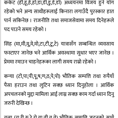
कर्कट (ही,हू,हे,हो,डा,डी,डु,डे,डो) अध्ययनमा विजय हुने योग
रहेको भने अन्य साथीहरूलाई किनारा लगाउँदै पुरस्कार हात
पार्न सकिनेछ । राजनीति तथा समाजसेवामा समय दिनेहरूले
पद पाउने समय रहेको ।
सिंह (मा,मी,मू,मे,मो,टा,टी,टू,टे) यात्रासँग सम्बन्धित व्यवसाय
फस्टाएर जानेछ भने आर्थिक अवस्थामा सुधार भएर जानेछ ।
प्रेममा रमाउन चाहनेहरूका लागी समय राम्रो रहेको ।
कन्या (टो,पा,पी,पू,ष,ण,ठ,पे,पो) भौतिक सम्पत्ति तथा रुपैयाँ
पैसा हराउन तथा लुटिन सक्छ ध्यान दिनुहोला । आर्थिक
अपचलनको मुद्दा मामिला आई लाग्न सक्छ काम गर्दा ध्यान दिनु
जरुरी देखिन्छ ।
तुला (रा,री,रु,रे,रो,ता,ती,तू,ते) भौतिक सम्पत्ति जुट्नुको साथै