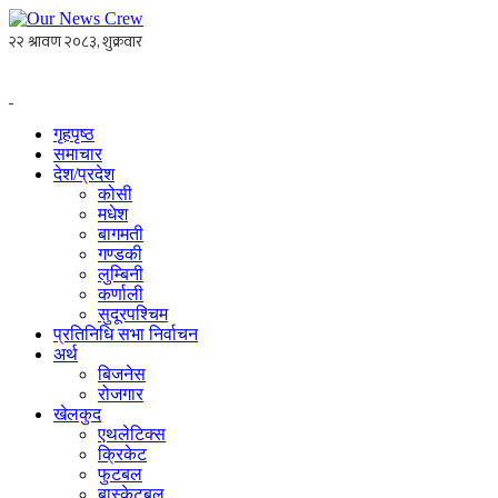
गृहपृष्ठ
समाचार
देश/प्रदेश
कोसी
मधेश
बागमती
गण्डकी
लुम्बिनी
कर्णाली
सुदूरपश्चिम
प्रतिनिधि सभा निर्वाचन
अर्थ
बिजनेस
रोजगार
खेलकुद
एथलेटिक्स
क्रिकेट
फुटबल
बास्केटबल