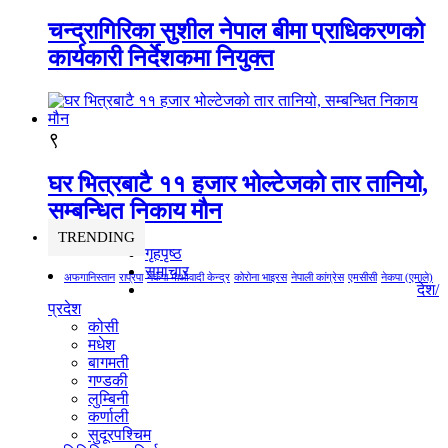
चन्द्रागिरिका सुशील नेपाल बीमा प्राधिकरणको
कार्यकारी निर्देशकमा नियुक्त
९
घर भित्रबाटै ११ हजार भोल्टेजको तार तानियो,
सम्बन्धित निकाय मौन
TRENDING
गृहपृष्ठ
समाचार
अफगानिस्तान
राप्रपा
नेकपा माओवादी केन्द्र
कोरोना भाइरस
नेपाली कांग्रेस
एमसीसी
नेकपा (एमाले)
देश/
प्रदेश
कोसी
मधेश
बागमती
गण्डकी
लुम्बिनी
कर्णाली
सुदूरपश्चिम