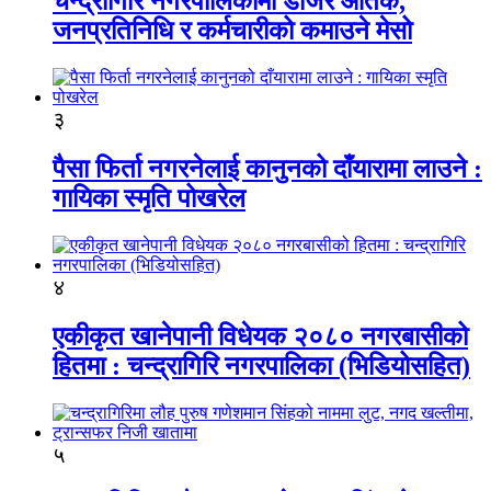
चन्द्रागिरि नगरपालिकामा डोजर आतंक,
जनप्रतिनिधि र कर्मचारीको कमाउने मेसो
३
पैसा फिर्ता नगरनेलाई कानुनको दाँयारामा लाउने :
गायिका स्‍मृति पोखरेल
४
एकीकृत खानेपानी विधेयक २०८० नगरबासीको
हितमा : चन्द्रागिरि नगरपालिका (भिडियोसहित)
५