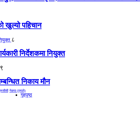
को खुल्यो पहिचान
८
्यकारी निर्देशकमा नियुक्त
९
म्बन्धित निकाय मौन
एमसीसी
नेकपा (एमाले)
गृहपृष्ठ