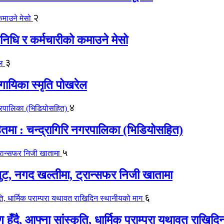
२
िधि र कर्मचारीको कमाउने मेसो
३
गायिका स्‍मृति पोखरेल
४
मा : चन्द्रागिरि नगरपालिका (भिडियोसहित)
५
लुट, नगद खल्तीमा, ट्रान्सफर निजी खातामा
६
ाण हुँदै, आफ्ना सांस्कृति, धार्मिक पराम्परा यथावत राखि