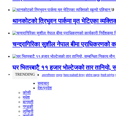
७
थानकोटको त्रिभुवन पार्कमा मृत भेटिएका व्यक्ति
चन्द्रागिरिका सुशील नेपाल बीमा प्राधिकरणको कार
घर भित्रबाटै ११ हजार भोल्टेजको तार तानियो, स
TRENDING
अफगानिस्तान
राप्रपा
नेकपा माओवादी केन्द्र
कोरोना भाइरस
नेपाली कांग्रेस
समाचार
देश/प्रदेश
कोसी
मधेश
बागमती
गण्डकी
लुम्बिनी
कर्णाली