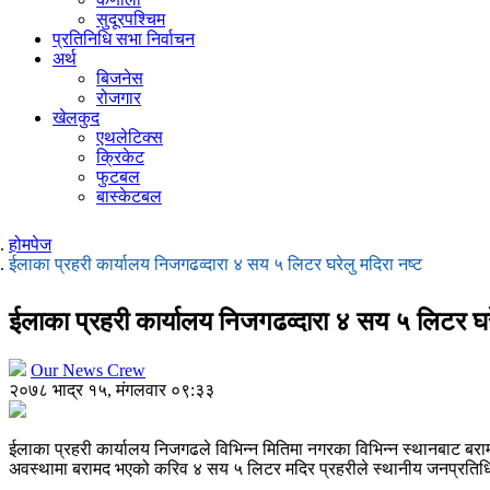
सुदूरपश्चिम
प्रतिनिधि सभा निर्वाचन
अर्थ
बिजनेस
रोजगार
खेलकुद
एथलेटिक्स
क्रिकेट
फुटबल
बास्केटबल
होमपेज
ईलाका प्रहरी कार्यालय निजगढव्दारा ४ सय ५ लिटर घरेलु मदिरा नष्ट
ईलाका प्रहरी कार्यालय निजगढव्दारा ४ सय ५ लिटर घरे
Our News Crew
२०७८ भाद्र १५, मंगलवार ०९:३३
ईलाका प्रहरी कार्यालय निजगढले विभिन्न मितिमा नगरका विभिन्न स्थानबाट बराम
अवस्थामा बरामद भएको करिव ४ सय ५ लिटर मदिर प्रहरीले स्थानीय जनप्रतिधि र