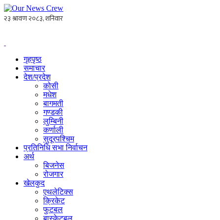
गृहपृष्ठ
समाचार
देश/प्रदेश
कोसी
मधेश
बागमती
गण्डकी
लुम्बिनी
कर्णाली
सुदूरपश्चिम
प्रतिनिधि सभा निर्वाचन
अर्थ
बिजनेस
रोजगार
खेलकुद
एथलेटिक्स
क्रिकेट
फुटबल
बास्केटबल