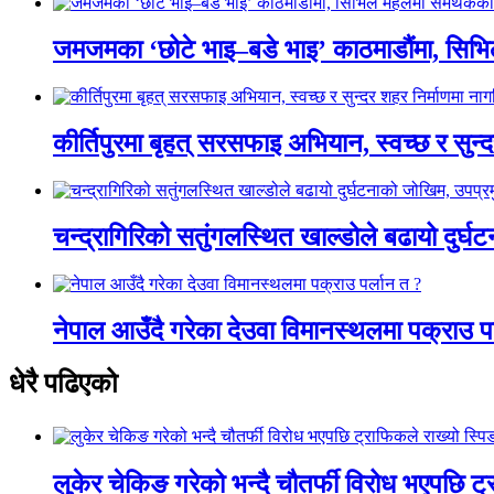
जमजमका ‘छोटे भाइ–बडे भाइ’ काठमाडौंमा, सिभ
कीर्तिपुरमा बृहत् सरसफाइ अभियान, स्वच्छ र सुन
चन्द्रागिरिको सतुंगलस्थित खाल्डोले बढायो दुर्घ
नेपाल आउँदै गरेका देउवा विमानस्थलमा पक्राउ प
धेरै पढिएको
लुकेर चेकिङ गरेको भन्दै चौतर्फी विरोध भएपछि ट