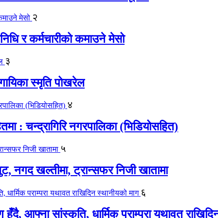
२
िधि र कर्मचारीको कमाउने मेसो
३
गायिका स्‍मृति पोखरेल
४
मा : चन्द्रागिरि नगरपालिका (भिडियोसहित)
५
लुट, नगद खल्तीमा, ट्रान्सफर निजी खातामा
६
ाण हुँदै, आफ्ना सांस्कृति, धार्मिक पराम्परा यथावत राखि