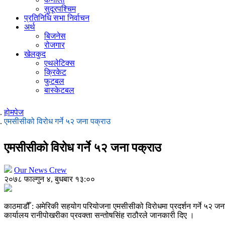
सुदूरपश्चिम
प्रतिनिधि सभा निर्वाचन
अर्थ
बिजनेस
रोजगार
खेलकुद
एथलेटिक्स
क्रिकेट
फुटबल
बास्केटबल
होमपेज
एमसीसीको विरोध गर्ने ५२ जना पक्राउ
एमसीसीको विरोध गर्ने ५२ जना पक्राउ
Our News Crew
२०७८ फाल्गुन ४, बुधबार १३:००
काठमाडौँ : अमेरिकी सहयोग परियोजना एमसीसीको विरोधमा प्रदर्शन गर्ने ५२ जना
कार्यालय रानीपोखरीका प्रवक्ता सन्तोषसिंह राठौरले जानकारी दिए ।