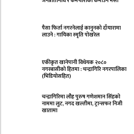
जनप्रतिनिधि र कर्मचारीको कमाउने मेसो
पैसा फिर्ता नगरनेलाई कानुनको दाँयारामा
लाउने : गायिका स्‍मृति पोखरेल
एकीकृत खानेपानी विधेयक २०८०
नगरबासीको हितमा : चन्द्रागिरि नगरपालिका
(भिडियोसहित)
चन्द्रागिरिमा लौह पुरुष गणेशमान सिंहको
नाममा लुट, नगद खल्तीमा, ट्रान्सफर निजी
खातामा