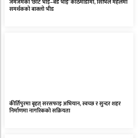
जमजमका ‘छोटे भाइ–बडे भाइ’ काठमाडौंमा, सिभिल महलमा
समर्थकको बाक्लो भीड
कीर्तिपुरमा बृहत् सरसफाइ अभियान, स्वच्छ र सुन्दर शहर
निर्माणमा नागरिकको सक्रियता