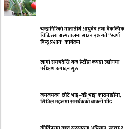
चन्द्रागिरिकाे मातातीर्थ आयुर्वेद तथा वैकल्पिक
चिकित्सा अस्पतालमा साउन २७ गते “स्वर्ण
बिन्दु प्रशान” कार्यक्रम
लामो समयदेखि बन्द हेटौंडा कपडा उद्योगमा
परीक्षण उत्पादन सुरु
जमजमका ‘छोटे भाइ–बडे भाइ’ काठमाडौंमा,
सिभिल महलमा समर्थकको बाक्लो भीड
कीर्तिपुरमा बृहत् सरसफाइ अभियान, स्वच्छ र