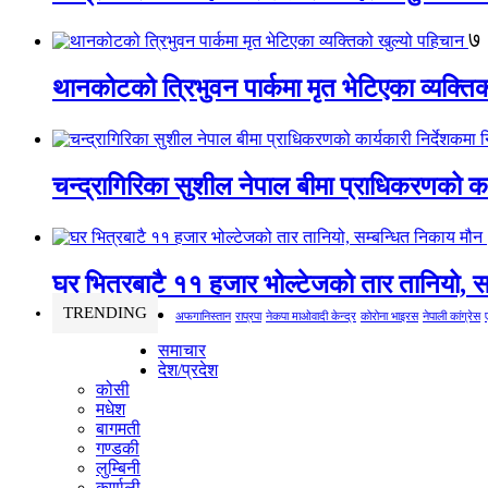
७
थानकोटको त्रिभुवन पार्कमा मृत भेटिएका व्यक्ति
चन्द्रागिरिका सुशील नेपाल बीमा प्राधिकरणको कार
घर भित्रबाटै ११ हजार भोल्टेजको तार तानियो, स
TRENDING
अफगानिस्तान
राप्रपा
नेकपा माओवादी केन्द्र
कोरोना भाइरस
नेपाली कांग्रेस
समाचार
देश/प्रदेश
कोसी
मधेश
बागमती
गण्डकी
लुम्बिनी
कर्णाली