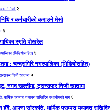
२
िधि र कर्मचारीको कमाउने मेसो
३
गायिका स्‍मृति पोखरेल
४
मा : चन्द्रागिरि नगरपालिका (भिडियोसहित)
५
लुट, नगद खल्तीमा, ट्रान्सफर निजी खातामा
६
ाण हुँदै, आफ्ना सांस्कृति, धार्मिक पराम्परा यथावत राखि