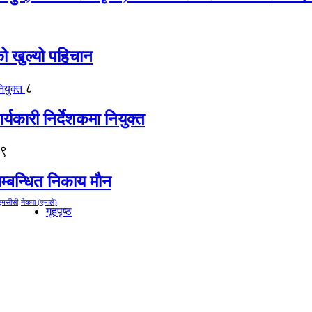
को खुल्यो पहिचान
८
्यकारी निर्देशकमा नियुक्त
९
म्बन्धित निकाय मौन
एमसीसी
नेकपा (एमाले)
गृहपृष्ठ