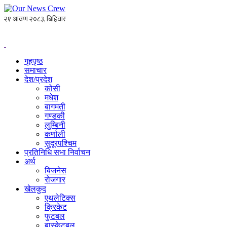
गृहपृष्ठ
समाचार
देश/प्रदेश
कोसी
मधेश
बागमती
गण्डकी
लुम्बिनी
कर्णाली
सुदूरपश्चिम
प्रतिनिधि सभा निर्वाचन
अर्थ
बिजनेस
रोजगार
खेलकुद
एथलेटिक्स
क्रिकेट
फुटबल
बास्केटबल