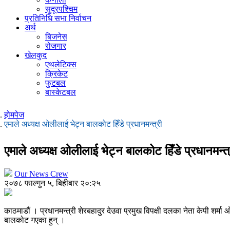
सुदूरपश्चिम
प्रतिनिधि सभा निर्वाचन
अर्थ
बिजनेस
रोजगार
खेलकुद
एथलेटिक्स
क्रिकेट
फुटबल
बास्केटबल
होमपेज
एमाले अध्यक्ष ओलीलाई भेट्न बालकोट हिँडे प्रधानमन्त्री
एमाले अध्यक्ष ओलीलाई भेट्न बालकोट हिँडे प्रधानमन्त्
Our News Crew
२०७८ फाल्गुन ५, बिहीबार २०:२५
काठमाडौं । प्रधानमन्त्री शेरबहादुर देउवा प्रमुख विपक्षी दलका नेता केपी 
बालकोट गएका हुन् ।