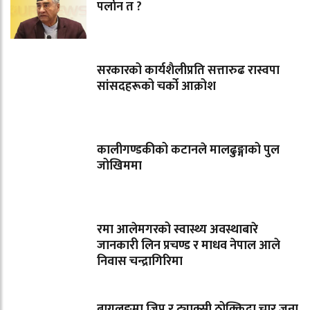
पर्लान त ?
सरकारको कार्यशैलीप्रति सत्तारुढ रास्वपा
सांसदहरूको चर्को आक्रोश
कालीगण्डकीको कटानले मालढुङ्गाको पुल
जोखिममा
रमा आलेमगरको स्वास्थ्य अवस्थाबारे
जानकारी लिन प्रचण्ड र माधव नेपाल आले
निवास चन्द्रागिरिमा
बागलुङमा जिप र ट्याक्सी ठोक्किदा चार जना