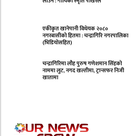
लाउने : गायिका स्‍मृति पोखरेल
एकीकृत खानेपानी विधेयक २०८०
नगरबासीको हितमा : चन्द्रागिरि नगरपालिका
(भिडियोसहित)
चन्द्रागिरिमा लौह पुरुष गणेशमान सिंहको
नाममा लुट, नगद खल्तीमा, ट्रान्सफर निजी
खातामा