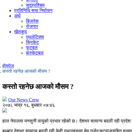
सुदूरपश्चिम
प्रतिनिधि सभा निर्वाचन
अर्थ
बिजनेस
रोजगार
खेलकुद
एथलेटिक्स
क्रिकेट
फुटबल
बास्केटबल
होमपेज
कस्तो रहनेछ आजको मौसम ?
कस्तो रहनेछ आजको मौसम ?
Our News Crew
२०७८ भाद्र १६, बुधबार ०७:४६
हाल नेपालमा मनसुनी वायुको प्रभाव रहेको छ। देशभर सामान्य बदली रही प्रदेश न
बुधबार देशभर सामान्य बदली रही केही स्थानहरूमा मेघ गर्जन/चट्याङसहित हल्काद