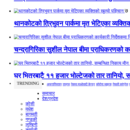
७
थानकोटको त्रिभुवन पार्कमा मृत भेटिएका व्यक्ति
चन्द्रागिरिका सुशील नेपाल बीमा प्राधिकरणको कार
घर भित्रबाटै ११ हजार भोल्टेजको तार तानियो, स
TRENDING
अफगानिस्तान
राप्रपा
नेकपा माओवादी केन्द्र
कोरोना भाइरस
नेपाली कांग्रेस
समाचार
देश/प्रदेश
कोसी
मधेश
बागमती
गण्डकी
लुम्बिनी
कर्णाली