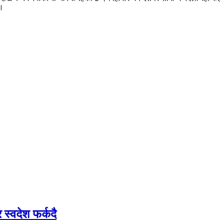
छ।
 स्वदेश फर्कदै