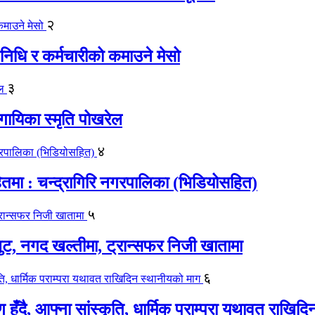
२
िधि र कर्मचारीको कमाउने मेसो
३
गायिका स्‍मृति पोखरेल
४
मा : चन्द्रागिरि नगरपालिका (भिडियोसहित)
५
लुट, नगद खल्तीमा, ट्रान्सफर निजी खातामा
६
ाण हुँदै, आफ्ना सांस्कृति, धार्मिक पराम्परा यथावत राखि