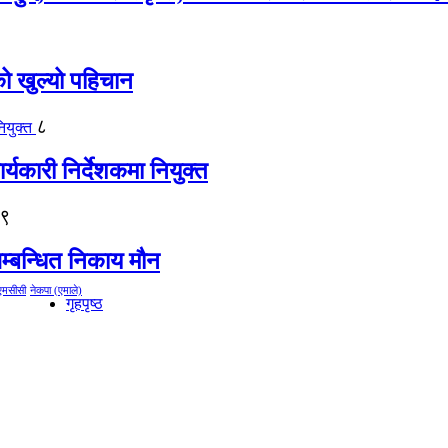
को खुल्यो पहिचान
८
्यकारी निर्देशकमा नियुक्त
९
म्बन्धित निकाय मौन
एमसीसी
नेकपा (एमाले)
गृहपृष्ठ