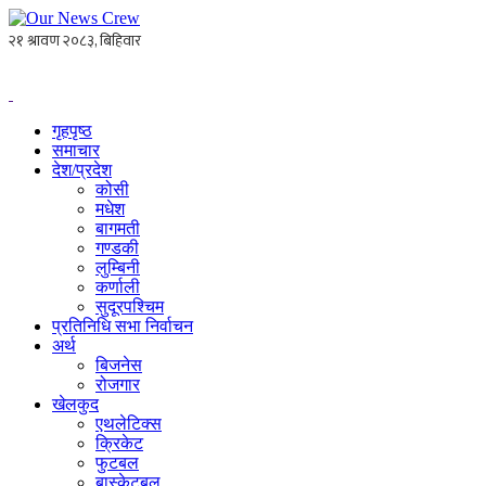
गृहपृष्ठ
समाचार
देश/प्रदेश
कोसी
मधेश
बागमती
गण्डकी
लुम्बिनी
कर्णाली
सुदूरपश्चिम
प्रतिनिधि सभा निर्वाचन
अर्थ
बिजनेस
रोजगार
खेलकुद
एथलेटिक्स
क्रिकेट
फुटबल
बास्केटबल