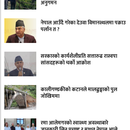
अनुगमन
नेपाल आउँदै गरेका देउवा विमानस्थलमा पक्राउ
पर्लान त ?
सरकारको कार्यशैलीप्रति सत्तारुढ रास्वपा
सांसदहरूको चर्को आक्रोश
कालीगण्डकीको कटानले मालढुङ्गाको पुल
जोखिममा
रमा आलेमगरको स्वास्थ्य अवस्थाबारे
जानकारी लिन प्रचण्ड र माधव नेपाल आले