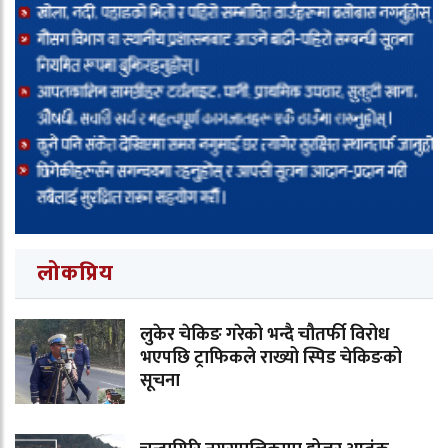
लोकप्रिय
लुकेर चेकिङ गरेको भन्दै चौतर्फी विरोध
भएपछि ट्राफिकले राख्यो स्पिड चेकिङको
सूचना