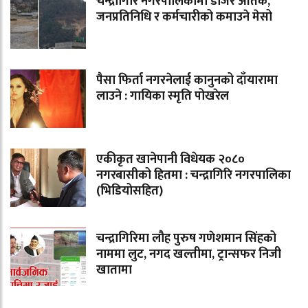
चन्द्रागिरि नगरपालिकामा डोजर आतंक,
जनप्रतिनिधि र कर्मचारीको कमाउने मेसो
पैसा फिर्ता नगरनेलाई कानुनको दाँयारामा
लाउने : गायिका स्‍मृति पोखरेल
एकीकृत खानेपानी विधेयक २०८०
नगरबासीको हितमा : चन्द्रागिरि नगरपालिका
(भिडियोसहित)
चन्द्रागिरिमा लौह पुरुष गणेशमान सिंहको
नाममा लुट, नगद खल्तीमा, ट्रान्सफर निजी
खातामा