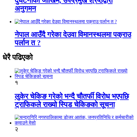
दुर्घटनाको जोखिम, उपप्रमुख श्रेष्ठद्वारा
अनुगमन
नेपाल आउँदै गरेका देउवा विमानस्थलमा पक्राउ
पर्लान त ?
धेरै पढिएको
१
लुकेर चेकिङ गरेको भन्दै चौतर्फी विरोध भएपछि
ट्राफिकले राख्यो स्पिड चेकिङको सूचना
२