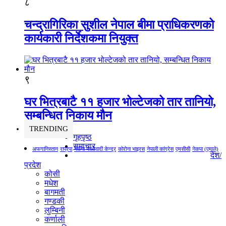
८
चन्द्रागिरिका सुशील नेपाल बीमा प्राधिकरणको
कार्यकारी निर्देशकमा नियुक्त
९
घर भित्रबाटै ११ हजार भोल्टेजको तार तानियो,
सम्बन्धित निकाय मौन
TRENDING
गृहपृष्ठ
समाचार
अफगानिस्तान
राप्रपा
नेकपा माओवादी केन्द्र
कोरोना भाइरस
नेपाली कांग्रेस
एमसीसी
नेकपा (एमाले)
देश/
प्रदेश
कोसी
मधेश
बागमती
गण्डकी
लुम्बिनी
कर्णाली