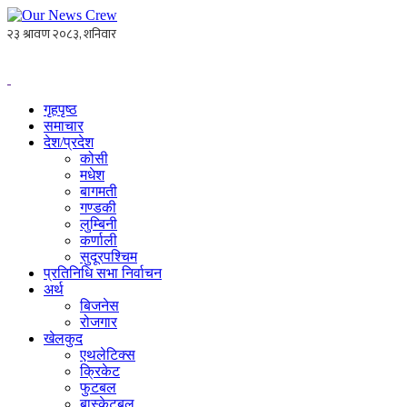
गृहपृष्ठ
समाचार
देश/प्रदेश
कोसी
मधेश
बागमती
गण्डकी
लुम्बिनी
कर्णाली
सुदूरपश्चिम
प्रतिनिधि सभा निर्वाचन
अर्थ
बिजनेस
रोजगार
खेलकुद
एथलेटिक्स
क्रिकेट
फुटबल
बास्केटबल