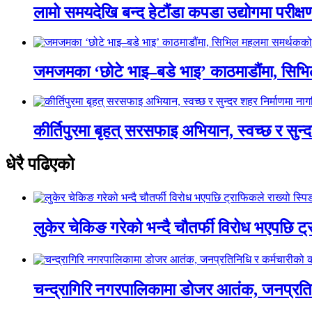
लामो समयदेखि बन्द हेटौंडा कपडा उद्योगमा परीक्ष
जमजमका ‘छोटे भाइ–बडे भाइ’ काठमाडौंमा, सिभ
कीर्तिपुरमा बृहत् सरसफाइ अभियान, स्वच्छ र सुन
धेरै पढिएको
लुकेर चेकिङ गरेको भन्दै चौतर्फी विरोध भएपछि ट
चन्द्रागिरि नगरपालिकामा डोजर आतंक, जनप्रतिन