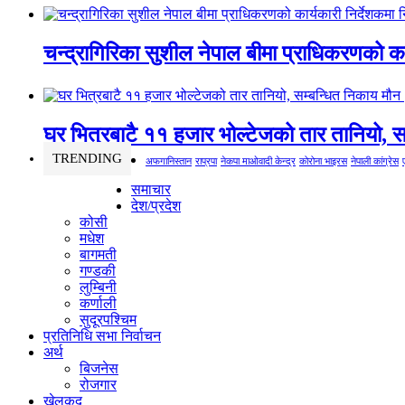
चन्द्रागिरिका सुशील नेपाल बीमा प्राधिकरणको कार
घर भित्रबाटै ११ हजार भोल्टेजको तार तानियो, स
TRENDING
अफगानिस्तान
राप्रपा
नेकपा माओवादी केन्द्र
कोरोना भाइरस
नेपाली कांग्रेस
समाचार
देश/प्रदेश
कोसी
मधेश
बागमती
गण्डकी
लुम्बिनी
कर्णाली
सुदूरपश्चिम
प्रतिनिधि सभा निर्वाचन
अर्थ
बिजनेस
रोजगार
खेलकुद