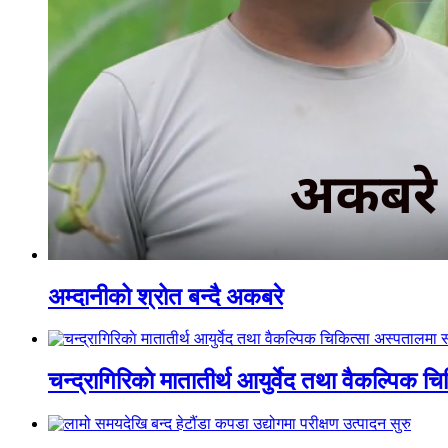
अम्दानीको श्रोत बन्दै अकबरे
चन्द्रागिरिकाे मातातीर्थ आयुर्वेद तथा वैकल्पिक 