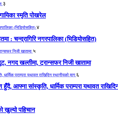
३
गायिका स्‍मृति पोखरेल
४
मा : चन्द्रागिरि नगरपालिका (भिडियोसहित)
५
लुट, नगद खल्तीमा, ट्रान्सफर निजी खातामा
६
ाण हुँदै, आफ्ना सांस्कृति, धार्मिक पराम्परा यथावत राखि
को खुल्यो पहिचान