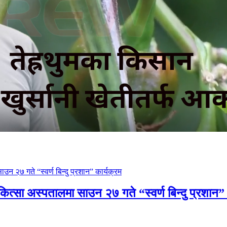
चिकित्सा अस्पतालमा साउन २७ गते “स्वर्ण बिन्दु प्रशान”