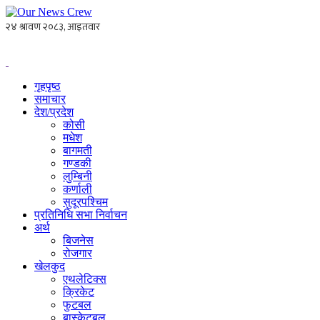
गृहपृष्ठ
समाचार
देश/प्रदेश
कोसी
मधेश
बागमती
गण्डकी
लुम्बिनी
कर्णाली
सुदूरपश्चिम
प्रतिनिधि सभा निर्वाचन
अर्थ
बिजनेस
रोजगार
खेलकुद
एथलेटिक्स
क्रिकेट
फुटबल
बास्केटबल