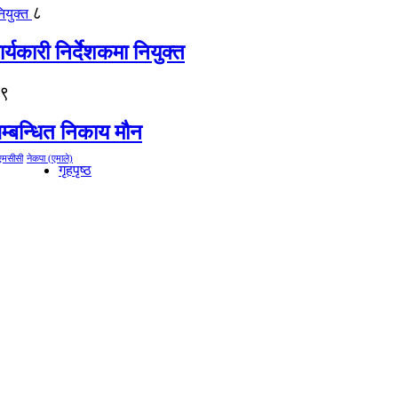
८
्यकारी निर्देशकमा नियुक्त
९
म्बन्धित निकाय मौन
एमसीसी
नेकपा (एमाले)
गृहपृष्ठ