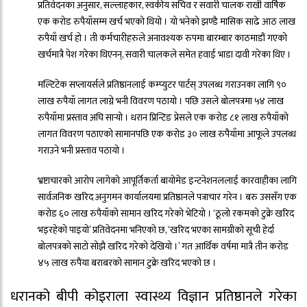
प्रतिवेदनका अनुसार, सल्लाहकार, स्वकीय सचिव र सवारी चालक राखी वार्षिक
एक करोड रुपैयाँसम्म खर्च भएको थियो । यो भनेको झण्डै मासिक साढे आठ लाख
रुपैयाँ खर्च हो । ती कर्मचारीहरुले अनावश्यक रुपमा बारम्बार काठमाडौं गएको
खर्चमात्रै पेश गरेका थिएनन्, सवारी चालकले समेत हवाई भाडा दावी गरेका थिए ।
मल्टिटेक सप्लायर्सले प्रतिष्ठानलाई कम्प्युटर पार्टस् उपलब्ध गराउनका लागि ९०
लाख रुपैयाँ लागत लाग्ने भनी विवरण पठायो । पछि उसले बोलपत्रमा ५४ लाख
रुपैयाँमा प्रस्ताव अघि सार्‍यो । धरान प्रिन्टिङ प्रेसले एक करोड ८१ लाख रुपैयाँको
लागत विवरण पठाएको सामानपछि एक करोड ३० लाख रुपैयाँमा आफूले उपलब्ध
गराउने भनी प्रस्ताव पठायो ।
भ्रष्टाचारको आरोप लागेको आपूर्तिकर्ता बायोमेड इन्टनेशनललाई कारवाहीका लागि
सार्वजनिक खरिद अनुगमन कार्यालयमा प्रतिष्ठानले पत्राचार गरेन । बरु उससँग एक
करोड ६० लाख रुपैयाँको सामान खरिद गरेको भेटियो । ‘ठूलो रकमको टुक्रे खरिद
भइरहेको पाइयो’ प्रतिवेदनमा भनिएको छ, ‘खरिद भएका सामग्रीको सूची हेर्दा
बोलपत्रको साटो सोझै खरिद गरेको देखियो ।’ गत आर्थिक वर्षमा मात्रै तीन करोड
४५ लाख रुपैंया बराबरको सामान टुक्रे खरिद भएको छ ।
धरानको बीपी कोइराला स्वास्थ्य विज्ञान प्रतिष्ठानले गरेका