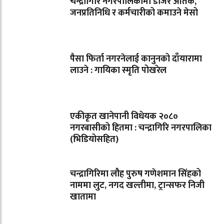
चन्द्रागिरि नगरपालिकामा डोजर आतंक,
जनप्रतिनिधि र कर्मचारीको कमाउने मेसो
पैसा फिर्ता नगरनेलाई कानुनको दाँयारामा
लाउने : गायिका स्‍मृति पोखरेल
एकीकृत खानेपानी विधेयक २०८०
नगरबासीको हितमा : चन्द्रागिरि नगरपालिका
(भिडियोसहित)
चन्द्रागिरिमा लौह पुरुष गणेशमान सिंहको
नाममा लुट, नगद खल्तीमा, ट्रान्सफर निजी
खातामा