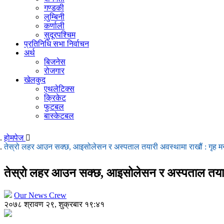
गण्डकी
लुम्बिनी
कर्णाली
सुदूरपश्चिम
प्रतिनिधि सभा निर्वाचन
अर्थ
बिजनेस
रोजगार
खेलकुद
एथलेटिक्स
क्रिकेट
फुटबल
बास्केटबल
होमपेज
तेस्रो लहर आउन सक्छ, आइसोलेसन र अस्पताल तयारी अवस्थामा राखौं : गृह मन
तेस्रो लहर आउन सक्छ, आइसोलेसन र अस्पताल तयारी 
Our News Crew
२०७८ श्रावण २९, शुक्रबार १९:४१