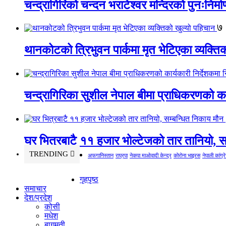
चन्द्रागिरिको चन्दन भराटेश्वर मन्दिरको पुनःनिर्म
७
थानकोटको त्रिभुवन पार्कमा मृत भेटिएका व्यक्ति
चन्द्रागिरिका सुशील नेपाल बीमा प्राधिकरणको कार
घर भित्रबाटै ११ हजार भोल्टेजको तार तानियो, स
TRENDING
अफगानिस्तान
राप्रपा
नेकपा माओवादी केन्द्र
कोरोना भाइरस
नेपाली कांग्र
गृहपृष्ठ
समाचार
देश/प्रदेश
कोसी
मधेश
बागमती