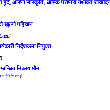
ाण हुँदै, आफ्ना सांस्कृति, धार्मिक पराम्परा यथावत राखि
को खुल्यो पहिचान
८
्यकारी निर्देशकमा नियुक्त
९
म्बन्धित निकाय मौन
ेस
एमसीसी
नेकपा (एमाले)