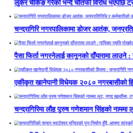
लुकेर चेकिङ गरेको भन्दै चौतर्फी विरोध भएपछि ट
चन्द्रागिरि नगरपालिकामा डोजर आतंक, जनप्रतिन
पैसा फिर्ता नगरनेलाई कानुनको दाँयारामा लाउने : 
एकीकृत खानेपानी विधेयक २०८० नगरबासीको हित
चन्द्रागिरिमा लौह पुरुष गणेशमान सिंहको नाममा 