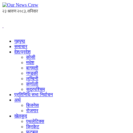
गृहपृष्ठ
समाचार
देश/प्रदेश
कोसी
मधेश
बागमती
गण्डकी
लुम्बिनी
कर्णाली
सुदूरपश्चिम
प्रतिनिधि सभा निर्वाचन
अर्थ
बिजनेस
रोजगार
खेलकुद
एथलेटिक्स
क्रिकेट
फुटबल