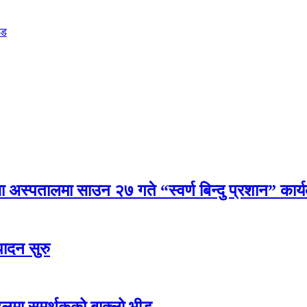
ीड
्सा अस्पतालमा साउन २७ गते “स्वर्ण बिन्दु प्रशान” कार्
पादन सुरु
हलमा समर्थकको बाक्लो भीड