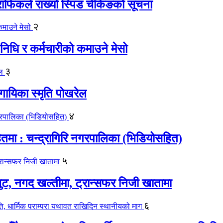
्राफिकले राख्यो स्पिड चेकिङको सूचना
२
िधि र कर्मचारीको कमाउने मेसो
३
गायिका स्‍मृति पोखरेल
४
मा : चन्द्रागिरि नगरपालिका (भिडियोसहित)
५
लुट, नगद खल्तीमा, ट्रान्सफर निजी खातामा
६