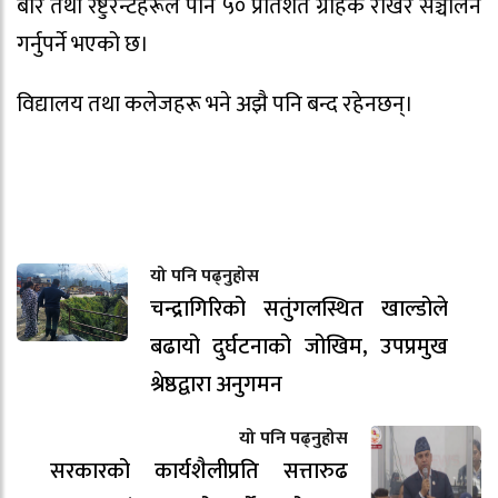
बार तथा रेष्टुरेन्टहरूले पनि ५० प्रतिशत ग्राहक राखेर सञ्चालन
गर्नुपर्ने भएको छ।
विद्यालय तथा कलेजहरू भने अझै पनि बन्द रहेनछन्।
यो पनि पढ्नुहोस
चन्द्रागिरिको सतुंगलस्थित खाल्डोले
बढायो दुर्घटनाको जोखिम, उपप्रमुख
श्रेष्ठद्वारा अनुगमन
यो पनि पढ्नुहोस
सरकारको कार्यशैलीप्रति सत्तारुढ