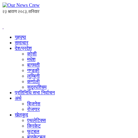
गृहपृष्ठ
समाचार
देश/प्रदेश
कोसी
मधेश
बागमती
गण्डकी
लुम्बिनी
कर्णाली
सुदूरपश्चिम
प्रतिनिधि सभा निर्वाचन
अर्थ
बिजनेस
रोजगार
खेलकुद
एथलेटिक्स
क्रिकेट
फुटबल
बास्केटबल