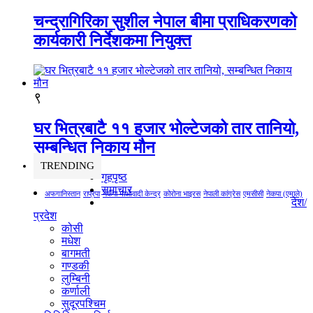
चन्द्रागिरिका सुशील नेपाल बीमा प्राधिकरणको
कार्यकारी निर्देशकमा नियुक्त
९
घर भित्रबाटै ११ हजार भोल्टेजको तार तानियो,
सम्बन्धित निकाय मौन
TRENDING
गृहपृष्ठ
समाचार
अफगानिस्तान
राप्रपा
नेकपा माओवादी केन्द्र
कोरोना भाइरस
नेपाली कांग्रेस
एमसीसी
नेकपा (एमाले)
देश/
प्रदेश
कोसी
मधेश
बागमती
गण्डकी
लुम्बिनी
कर्णाली
सुदूरपश्चिम