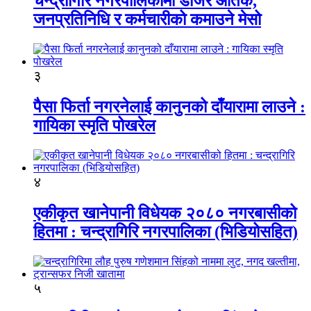
चन्द्रागिरि नगरपालिकामा डोजर आतंक,
जनप्रतिनिधि र कर्मचारीको कमाउने मेसो
३
पैसा फिर्ता नगरनेलाई कानुनको दाँयारामा लाउने :
गायिका स्‍मृति पोखरेल
४
एकीकृत खानेपानी विधेयक २०८० नगरबासीको
हितमा : चन्द्रागिरि नगरपालिका (भिडियोसहित)
५