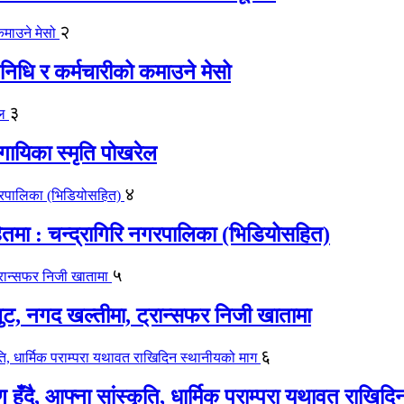
२
िधि र कर्मचारीको कमाउने मेसो
३
गायिका स्‍मृति पोखरेल
४
मा : चन्द्रागिरि नगरपालिका (भिडियोसहित)
५
लुट, नगद खल्तीमा, ट्रान्सफर निजी खातामा
६
ाण हुँदै, आफ्ना सांस्कृति, धार्मिक पराम्परा यथावत राखि