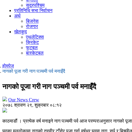
सुदूरपश्चिम
प्रतिनिधि सभा निर्वाचन
अर्थ
बिजनेस
रोजगार
खेलकुद
एथलेटिक्स
क्रिकेट
फुटबल
बास्केटबल
होमपेज
नागको पूजा गरी नाग पञ्चमी पर्व मनाइँदै
नागको पूजा गरी नाग पञ्चमी पर्व मनाइँदै
Our News Crew
२०७८ श्रावण २९, शुक्रबार ०८:१२
काठमाडौं । प्रत्येक वर्ष मनाइने नाग पञ्चमी पर्व आज परम्पराअनुसार नागको पू
घरका मूलढोकामा नागको तस्वीर टाँसेर पूजा गर्दा वर्षभर घरमा नाग, सर्प र बिच्