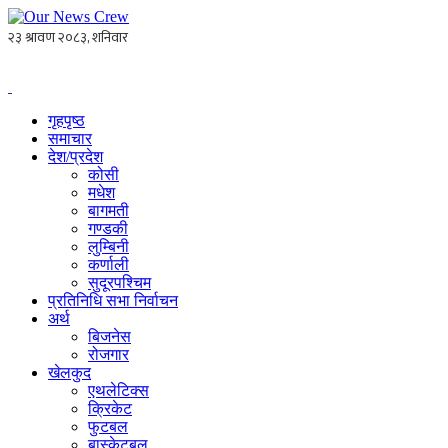
गृहपृष्ठ
समाचार
देश/प्रदेश
कोसी
मधेश
बागमती
गण्डकी
लुम्बिनी
कर्णाली
सुदूरपश्चिम
प्रतिनिधि सभा निर्वाचन
अर्थ
बिजनेस
रोजगार
खेलकुद
एथलेटिक्स
क्रिकेट
फुटबल
बास्केटबल