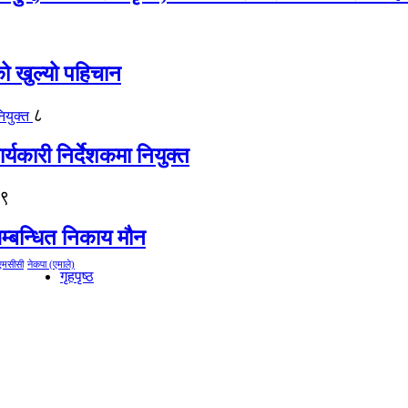
को खुल्यो पहिचान
८
्यकारी निर्देशकमा नियुक्त
९
म्बन्धित निकाय मौन
एमसीसी
नेकपा (एमाले)
गृहपृष्ठ