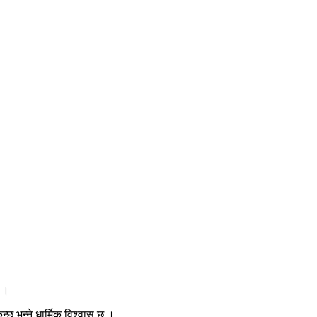
छ ।
्छ भन्ने धार्मिक विश्वास छ ।