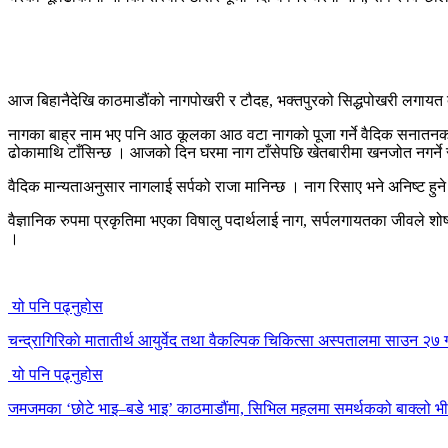
आज बिहानैदेखि काठमाडौंको नागपोखरी र टौदह, भक्तपुरको सिद्धपोखरी लगायत दे
नागका बाह्र नाम भए पनि आठ कूलका आठ वटा नागको पूजा गर्ने वैदिक सनातनका
ढोकामाथि टाँसिन्छ । आजको दिन घरमा नाग टाँसेपछि खेतबारीमा खनजोत नगर्ने र ना
वैदिक मान्यताअनुसार नागलाई सर्पको राजा मानिन्छ । नाग रिसाए भने अनिष्ट हुने 
वैज्ञानिक रुपमा प्रकृतिमा भएका विषालु पदार्थलाई नाग, सर्पलगायतका जीवले शो
।
यो पनि पढ्नुहोस
चन्द्रागिरिकाे मातातीर्थ आयुर्वेद तथा वैकल्पिक चिकित्सा अस्पतालमा साउन २७ गते
यो पनि पढ्नुहोस
जमजमका ‘छोटे भाइ–बडे भाइ’ काठमाडौंमा, सिभिल महलमा समर्थकको बाक्लो भ