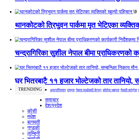
७
थानकोटको त्रिभुवन पार्कमा मृत भेटिएका व्यक्ति
चन्द्रागिरिका सुशील नेपाल बीमा प्राधिकरणको कार
घर भित्रबाटै ११ हजार भोल्टेजको तार तानियो, स
TRENDING
अफगानिस्तान
राप्रपा
नेकपा माओवादी केन्द्र
कोरोना भाइरस
नेपाली कांग्रेस
समाचार
देश/प्रदेश
कोसी
मधेश
बागमती
गण्डकी
लुम्बिनी
कर्णाली