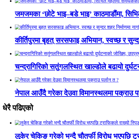
जमजमका ‘छोटे भाइ–बडे भाइ’ काठमाडौंमा, सिभ
कीर्तिपुरमा बृहत् सरसफाइ अभियान, स्वच्छ र सुन
चन्द्रागिरिको सतुंगलस्थित खाल्डोले बढायो दुर्घ
नेपाल आउँदै गरेका देउवा विमानस्थलमा पक्राउ प
धेरै पढिएको
लुकेर चेकिङ गरेको भन्दै चौतर्फी विरोध भएपछि ट