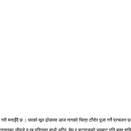
जा गरी मनाइँदै छ । घरको मूल ढोकामा आज नागको चित्र टाँसेर पूजा गर्ने प्रचलन 
छीलगायतका जीवले दुःख नदिनुका साथै अग्नि, मेघ र चट्याङको भयबाट पनि बच्न सकिन