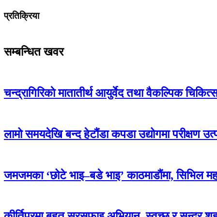
प्रतिक्रिया
सम्बन्धित खवर
चन्द्रागिरिकाे मातातीर्थ आयुर्वेद तथा वैकल्पिक चिकित
लामो समयदेखि बन्द हेटौंडा कपडा उद्योगमा परीक्षण उत्
जमजमका ‘छोटे भाइ–बडे भाइ’ काठमाडौंमा, सिभिल म
कीर्तिपुरमा बृहत् सरसफाइ अभियान, स्वच्छ र सुन्दर 