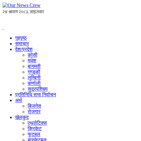
गृहपृष्ठ
समाचार
देश/प्रदेश
कोसी
मधेश
बागमती
गण्डकी
लुम्बिनी
कर्णाली
सुदूरपश्चिम
प्रतिनिधि सभा निर्वाचन
अर्थ
बिजनेस
रोजगार
खेलकुद
एथलेटिक्स
क्रिकेट
फुटबल
बास्केटबल