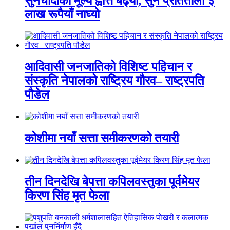
सुनचाँदीको मूल्य ह्वात्तै बढ्यो, सुन प्रतितोला ३
लाख रूपैयाँ नाघ्यो
आदिवासी जनजातिको विशिष्ट पहिचान र
संस्कृति नेपालको राष्ट्रिय गौरव– राष्ट्रपति
पौडेल
कोशीमा नयाँ सत्ता समीकरणको तयारी
तीन दिनदेखि बेपत्ता कपिलवस्तुका पूर्वमेयर
किरण सिंह मृत फेला