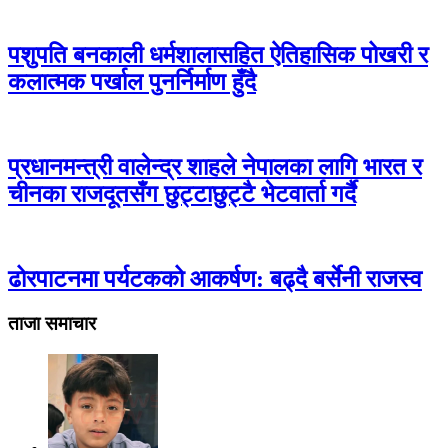
पशुपति बनकाली धर्मशालासहित ऐतिहासिक पोखरी र
कलात्मक पर्खाल पुनर्निर्माण हुँदै
प्रधानमन्त्री वालेन्द्र शाहले नेपालका लागि भारत र
चीनका राजदूतसँग छुट्टाछुट्टै भेटवार्ता गर्दै
ढोरपाटनमा पर्यटकको आकर्षण: बढ्दै बर्सेनी राजस्व
ताजा समाचार