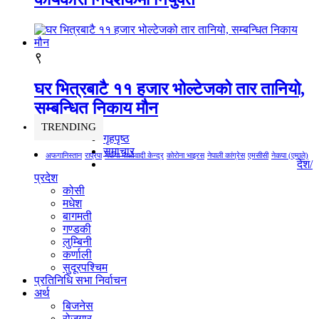
९
घर भित्रबाटै ११ हजार भोल्टेजको तार तानियो,
सम्बन्धित निकाय मौन
TRENDING
गृहपृष्ठ
समाचार
अफगानिस्तान
राप्रपा
नेकपा माओवादी केन्द्र
कोरोना भाइरस
नेपाली कांग्रेस
एमसीसी
नेकपा (एमाले)
देश/
प्रदेश
कोसी
मधेश
बागमती
गण्डकी
लुम्बिनी
कर्णाली
सुदूरपश्चिम
प्रतिनिधि सभा निर्वाचन
अर्थ
बिजनेस
रोजगार