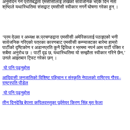
अनुमोदन गर्ने प्रतिबद्धता एमसीसीलाई लेखेको सार्वजनिक भएकै दिन नेता
श्रेष्ठले यथास्थितिमा संसद्बाट एमसीसी स्वीकार नगर्ने घोषणा गरेका हुन् ।
‘प्रम देउवा र अध्यक्ष क.प्रचण्डद्वारा एमसीसी अमेरिकालाई पठाइएको भनी
सार्वजनिक गरिएको पत्रका कारणबाट एमसीसी कम्प्याक्टका बारेमा हाम्रो
पार्टीको दृष्टिकोण र अडानप्रति कुनै द्विविधा र भ्रममा नपर्न आम पार्टी पंक्ति र
सबैमा अनुरोध छ । पार्टी दृढ छ, यथास्थितिमा यो सम्झौता स्वीकार गरिने छैन,’
उनले आइतबार ट्विट गरेका छन् ।
यो पनि पढ्नुहोस
आदिवासी जनजातिको विशिष्ट पहिचान र संस्कृति नेपालको राष्ट्रिय गौरव–
राष्ट्रपति पौडेल
यो पनि पढ्नुहोस
तीन दिनदेखि बेपत्ता कपिलवस्तुका पूर्वमेयर किरण सिंह मृत फेला