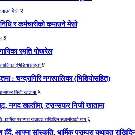
२
िधि र कर्मचारीको कमाउने मेसो
३
गायिका स्‍मृति पोखरेल
४
मा : चन्द्रागिरि नगरपालिका (भिडियोसहित)
५
लुट, नगद खल्तीमा, ट्रान्सफर निजी खातामा
६
ाण हुँदै, आफ्ना सांस्कृति, धार्मिक पराम्परा यथावत राखि