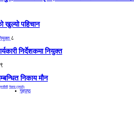
को खुल्यो पहिचान
८
्यकारी निर्देशकमा नियुक्त
९
म्बन्धित निकाय मौन
एमसीसी
नेकपा (एमाले)
गृहपृष्ठ