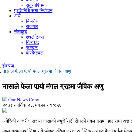
सुदूरपश्चिम
प्रतिनिधि सभा निर्वाचन
अर्थ
बिजनेस
रोजगार
खेलकुद
एथलेटिक्स
क्रिकेट
फुटबल
बास्केटबल
होमपेज
नासाले फेला पार्‍यो मंगल ग्रहमा जैविक अणु
नासाले फेला पार्‍यो मंगल ग्रहमा जैविक अणु
Our News Crew
२०७८ कार्तिक २३, मंगलवार १०:५६
अमेरिकी अन्तरीक्ष संस्था नासाको क्युरोसिटी रोभरले मंगल ग्रहमा हालसम्म अज्
मंगल ग्रहमा एमोनिया र बेन्जोइक एसिड जस्ता अर्गानिक अणुहरु फेला पर्नुलाई त्