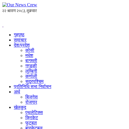
गृहपृष्ठ
समाचार
देश/प्रदेश
कोसी
मधेश
बागमती
गण्डकी
लुम्बिनी
कर्णाली
सुदूरपश्चिम
प्रतिनिधि सभा निर्वाचन
अर्थ
बिजनेस
रोजगार
खेलकुद
एथलेटिक्स
क्रिकेट
फुटबल
बास्केटबल