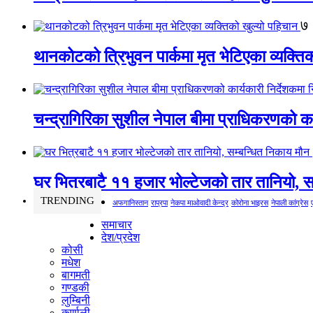
७
थानकोटको त्रिभुवन पार्कमा मृत भेटिएका व्यक्ति
चन्द्रागिरिका सुशील नेपाल बीमा प्राधिकरणको कार
घर भित्रबाटै ११ हजार भोल्टेजको तार तानियो, स
TRENDING
अफगानिस्तान
राप्रपा
नेकपा माओवादी केन्द्र
कोरोना भाइरस
नेपाली कांग्रेस
समाचार
देश/प्रदेश
कोसी
मधेश
बागमती
गण्डकी
लुम्बिनी
कर्णाली