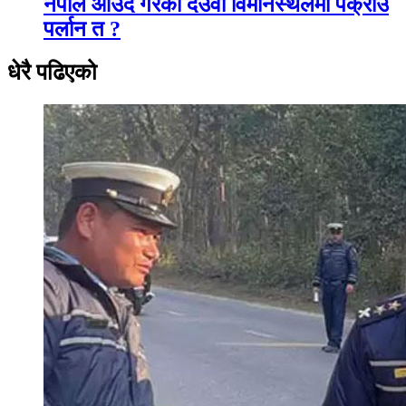
नेपाल आउँदै गरेका देउवा विमानस्थलमा पक्राउ
पर्लान त ?
धेरै पढिएको