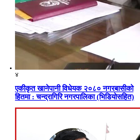
४
एकीकृत खानेपानी विधेयक २०८० नगरबासीको
हितमा : चन्द्रागिरि नगरपालिका (भिडियोसहित)