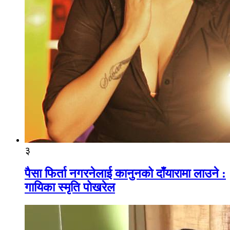
३
पैसा फिर्ता नगरनेलाई कानुनको दाँयारामा लाउने :
गायिका स्‍मृति पोखरेल