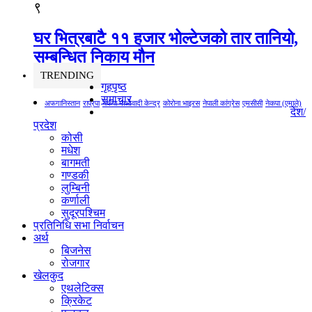
९
घर भित्रबाटै ११ हजार भोल्टेजको तार तानियो,
सम्बन्धित निकाय मौन
TRENDING
गृहपृष्ठ
समाचार
अफगानिस्तान
राप्रपा
नेकपा माओवादी केन्द्र
कोरोना भाइरस
नेपाली कांग्रेस
एमसीसी
नेकपा (एमाले)
देश/
प्रदेश
कोसी
मधेश
बागमती
गण्डकी
लुम्बिनी
कर्णाली
सुदूरपश्चिम
प्रतिनिधि सभा निर्वाचन
अर्थ
बिजनेस
रोजगार
खेलकुद
एथलेटिक्स
क्रिकेट