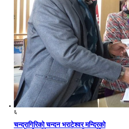
६
चन्द्रागिरिको चन्दन भराटेश्वर मन्दिरको