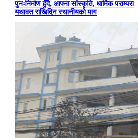
पुनःनिर्माण हुँदै, आफ्ना सांस्कृति, धार्मिक पराम्परा
यथावत राखिदिन स्थानीयको माग