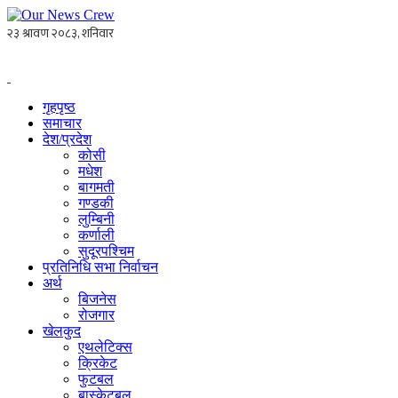
गृहपृष्ठ
समाचार
देश/प्रदेश
कोसी
मधेश
बागमती
गण्डकी
लुम्बिनी
कर्णाली
सुदूरपश्चिम
प्रतिनिधि सभा निर्वाचन
अर्थ
बिजनेस
रोजगार
खेलकुद
एथलेटिक्स
क्रिकेट
फुटबल
बास्केटबल