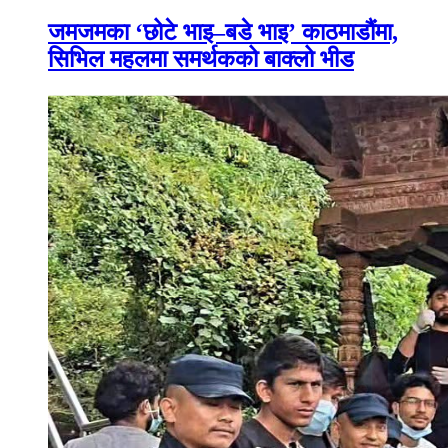
जमजमका ‘छोटे भाइ–बडे भाइ’ काठमाडौंमा,
सिभिल महलमा समर्थकको बाक्लो भीड