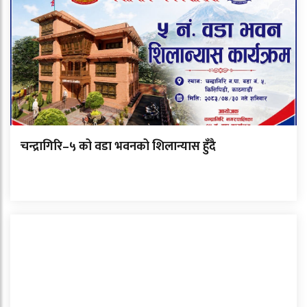
चन्द्रागिरि–५ को वडा भवनको शिलान्यास हुँदै