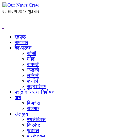
गृहपृष्ठ
समाचार
देश/प्रदेश
कोसी
मधेश
बागमती
गण्डकी
लुम्बिनी
कर्णाली
सुदूरपश्चिम
प्रतिनिधि सभा निर्वाचन
अर्थ
बिजनेस
रोजगार
खेलकुद
एथलेटिक्स
क्रिकेट
फुटबल
बास्केटबल