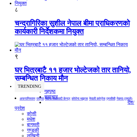
८
चन्द्रागिरिका सुशील नेपाल बीमा प्राधिकरणको
कार्यकारी निर्देशकमा नियुक्त
९
घर भित्रबाटै ११ हजार भोल्टेजको तार तानियो,
सम्बन्धित निकाय मौन
TRENDING
गृहपृष्ठ
समाचार
अफगानिस्तान
राप्रपा
नेकपा माओवादी केन्द्र
कोरोना भाइरस
नेपाली कांग्रेस
एमसीसी
नेकपा (एमाले)
देश/
प्रदेश
कोसी
मधेश
बागमती
गण्डकी
लुम्बिनी