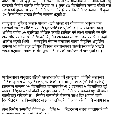
काठमाडौं ।
नागढुङ्गा–मुग्लिङ सडक विस्तार आयोजनाअन्तर्गत नौबिसे–मलेखु
खण्डको निर्माण कार्यले गति लिएको छ । कुल ४३ किलोमिटर लम्बाइ रहेको यस
खण्डमध्ये हालसम्म २५ किलोमिटर कालोपत्रे र २ किलोमिटर ढलान गरी कुल
२७ किलोमिटर सडक निर्माण सम्पन्न भएको छ ।
नागढुङ्गा–मुग्लिङ सडक योजना (पूर्वी खण्ड) का योजनाका अनुसार यस
खण्डको समग्र भौतिक प्रगति ६० प्रतिशत पुगेको छ । आयोजनाले चालु
आर्थिक वर्षमा ७५ प्रतिशत भौतिक प्रगति हासिल गर्ने लक्ष्य राखेको भए पनि
अन्तर्राष्ट्रिय बजारमा देखिएको बिटुमिन अभावका कारण लक्ष्य प्राप्तिमा केही
अवरोध भएको थियो । मध्यपूर्वमा उत्पन्न तनावका कारण बिटुमिन आपूर्तिमा
समस्या भए पनि हाल पूर्वाधार विकास मन्त्रालयको सहजीकरणपछि आपूर्ति
सहज भएकाले निर्माण कार्यले पुनः गति लिएको आयोजनाले जनाएको छ ।
आयोजनाका अनुसार पहिलो खण्डअन्तर्गत पर्ने नागढुङ्गा–नौबिसे सडकको
भौतिक प्रगति ८८ प्रतिशत पुगिसकेको छ । दोस्रो खण्ड (नौबिसे–मलेखु) मा
हालसम्म सम्पन्न २५ किलोमिटर कालोपत्रेमध्ये २ दशमलव ५ किलोमिटर दुई
लेनमा गरिएको छ भने बाँकी २२ दशमलव ५ किलोमिटर सडकको पूर्ण चौडाइमा
कालोपत्रे गरिएको छ । निर्माण कम्पनीले मौसमले साथ दिए आगामी केही
दिनभित्र थप ६ किलोमिटर सडक कालोपत्रे गर्ने लक्ष्य रहेको पनि जनाएको छ
।
हाल निर्माण कम्पनीले दैनिक ४०० देखि ५०० मिटरसम्म सडक कालोपत्रे गर्ने
क्षमताका साथ काम गरिरहेको छ ।