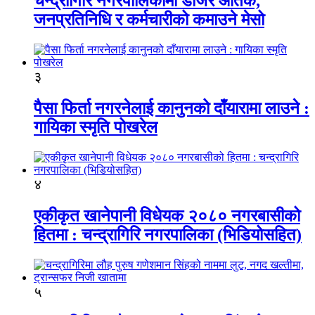
चन्द्रागिरि नगरपालिकामा डोजर आतंक,
जनप्रतिनिधि र कर्मचारीको कमाउने मेसो
३
पैसा फिर्ता नगरनेलाई कानुनको दाँयारामा लाउने :
गायिका स्‍मृति पोखरेल
४
एकीकृत खानेपानी विधेयक २०८० नगरबासीको
हितमा : चन्द्रागिरि नगरपालिका (भिडियोसहित)
५