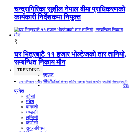
चन्द्रागिरिका सुशील नेपाल बीमा प्राधिकरणको
कार्यकारी निर्देशकमा नियुक्त
९
घर भित्रबाटै ११ हजार भोल्टेजको तार तानियो,
सम्बन्धित निकाय मौन
TRENDING
गृहपृष्ठ
समाचार
अफगानिस्तान
राप्रपा
नेकपा माओवादी केन्द्र
कोरोना भाइरस
नेपाली कांग्रेस
एमसीसी
नेकपा (एमाले)
देश/
प्रदेश
कोसी
मधेश
बागमती
गण्डकी
लुम्बिनी
कर्णाली
सुदूरपश्चिम