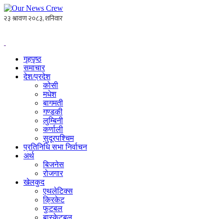
गृहपृष्ठ
समाचार
देश/प्रदेश
कोसी
मधेश
बागमती
गण्डकी
लुम्बिनी
कर्णाली
सुदूरपश्चिम
प्रतिनिधि सभा निर्वाचन
अर्थ
बिजनेस
रोजगार
खेलकुद
एथलेटिक्स
क्रिकेट
फुटबल
बास्केटबल