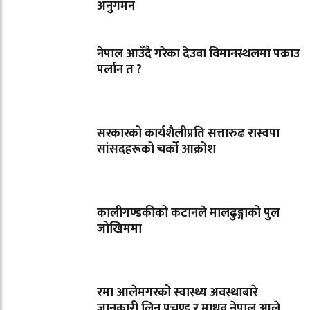
अनुगमन
नेपाल आउँदै गरेका देउवा विमानस्थलमा पक्राउ
पर्लान त ?
सरकारको कार्यशैलीप्रति सत्तारुढ रास्वपा
सांसदहरूको चर्को आक्रोश
कालीगण्डकीको कटानले मालढुङ्गाको पुल
जोखिममा
रमा आलेमगरको स्वास्थ्य अवस्थाबारे
जानकारी लिन प्रचण्ड र माधव नेपाल आले