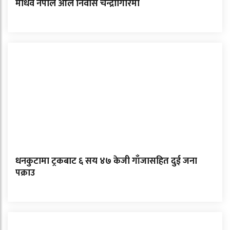
माधव नेपाल आले निवास चन्द्रागिरिमा
धनकुटामा ट्रकबाट ६ सय ४७ केजी गाँजासहित दुई जना
पक्राउ