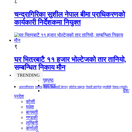
८
चन्द्रागिरिका सुशील नेपाल बीमा प्राधिकरणको
कार्यकारी निर्देशकमा नियुक्त
९
घर भित्रबाटै ११ हजार भोल्टेजको तार तानियो,
सम्बन्धित निकाय मौन
TRENDING
गृहपृष्ठ
समाचार
अफगानिस्तान
राप्रपा
नेकपा माओवादी केन्द्र
कोरोना भाइरस
नेपाली कांग्रेस
एमसीसी
नेकपा (एमाले)
देश/
प्रदेश
कोसी
मधेश
बागमती
गण्डकी
लुम्बिनी
कर्णाली