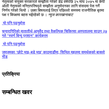
नेतृत्वको संयुक्त सरकारले सम्झौता गरेको डेढ वर्षपछि २५ माघ २०७५ मा केपी
ओली नेतृत्वको मन्त्रिपरिषद्ले सम्झौता अनुमोदनका लागि संसदमा पेस गर्ने
निर्णय गरेको थियो । उक्त बिषयलाई लिएर पछिल्लो समयमा राजनीतिक बृतमा
पक्ष र बिपक्षमा बहस भईरहेको छ ।
न्युज कारखानाबाट
यो पनि पढ्नुहोस
चन्द्रागिरिकाे मातातीर्थ आयुर्वेद तथा वैकल्पिक चिकित्सा अस्पतालमा साउन २७
गते “स्वर्ण बिन्दु प्रशान” कार्यक्रम
यो पनि पढ्नुहोस
जमजमका ‘छोटे भाइ–बडे भाइ’ काठमाडौंमा, सिभिल महलमा समर्थकको बाक्लो
भीड
प्रतिक्रिया
सम्बन्धित खवर