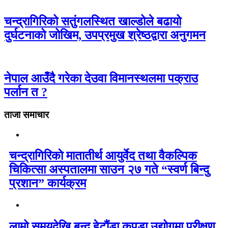
चन्द्रागिरिको सतुंगलस्थित खाल्डोले बढायो
दुर्घटनाको जोखिम, उपप्रमुख श्रेष्ठद्वारा अनुगमन
नेपाल आउँदै गरेका देउवा विमानस्थलमा पक्राउ
पर्लान त ?
ताजा समाचार
चन्द्रागिरिकाे मातातीर्थ आयुर्वेद तथा वैकल्पिक
चिकित्सा अस्पतालमा साउन २७ गते “स्वर्ण बिन्दु
प्रशान” कार्यक्रम
लामो समयदेखि बन्द हेटौंडा कपडा उद्योगमा परीक्षण