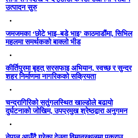
उत्पादन सुरु
जमजमका ‘छोटे भाइ–बडे भाइ’ काठमाडौंमा, सिभिल
महलमा समर्थकको बाक्लो भीड
कीर्तिपुरमा बृहत् सरसफाइ अभियान, स्वच्छ र सुन्दर
शहर निर्माणमा नागरिकको सक्रियता
चन्द्रागिरिको सतुंगलस्थित खाल्डोले बढायो
दुर्घटनाको जोखिम, उपप्रमुख श्रेष्ठद्वारा अनुगमन
नेपाल आउँदै गरेका देउवा विमानस्थलमा पक्राउ