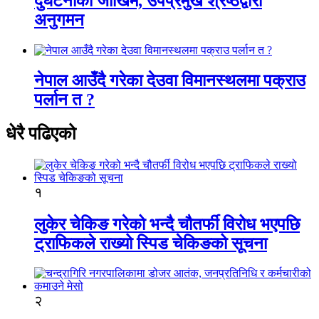
दुर्घटनाको जोखिम, उपप्रमुख श्रेष्ठद्वारा
अनुगमन
नेपाल आउँदै गरेका देउवा विमानस्थलमा पक्राउ
पर्लान त ?
धेरै पढिएको
१
लुकेर चेकिङ गरेको भन्दै चौतर्फी विरोध भएपछि
ट्राफिकले राख्यो स्पिड चेकिङको सूचना
२