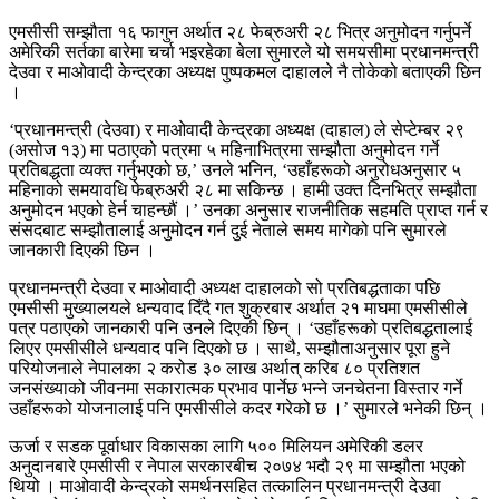
एमसीसी सम्झौता १६ फागुन अर्थात २८ फेब्रुअरी २८ भित्र अनुमोदन गर्नुपर्ने
अमेरिकी सर्तका बारेमा चर्चा भइरहेका बेला सुमारले यो समयसीमा प्रधानमन्त्री
देउवा र माओवादी केन्द्रका अध्यक्ष पुष्पकमल दाहालले नै तोकेको बताएकी छिन
।
‘प्रधानमन्त्री (देउवा) र माओवादी केन्द्रका अध्यक्ष (दाहाल) ले सेप्टेम्बर २९
(असोज १३) मा पठाएको पत्रमा ५ महिनाभित्रमा सम्झौता अनुमोदन गर्ने
प्रतिबद्धता व्यक्त गर्नुभएको छ,’ उनले भनिन, ‘उहाँहरूको अनुरोधअनुसार ५
महिनाको समयावधि फेब्रुअरी २८ मा सकिन्छ । हामी उक्त दिनभित्र सम्झौता
अनुमोदन भएको हेर्न चाहन्छौं ।’ उनका अनुसार राजनीतिक सहमति प्राप्त गर्न र
संसदबाट सम्झौतालाई अनुमोदन गर्न दुई नेताले समय मागेको पनि सुमारले
जानकारी दिएकी छिन ।
प्रधानमन्त्री देउवा र माओवादी अध्यक्ष दाहालको सो प्रतिबद्धताका पछि
एमसीसी मुख्यालयले धन्यवाद दिँदै गत शुक्रबार अर्थात २१ माघमा एमसीसीले
पत्र पठाएको जानकारी पनि उनले दिएकी छिन् । ‘उहाँहरूको प्रतिबद्धतालाई
लिएर एमसीसीले धन्यवाद पनि दिएको छ । साथै, सम्झौताअनुसार पूरा हुने
परियोजनाले नेपालका २ करोड ३० लाख अर्थात् करिब ८० प्रतिशत
जनसंख्याको जीवनमा सकारात्मक प्रभाव पार्नेछ भन्ने जनचेतना विस्तार गर्ने
उहाँहरूको योजनालाई पनि एमसीसीले कदर गरेको छ ।’ सुमारले भनेकी छिन् ।
ऊर्जा र सडक पूर्वाधार विकासका लागि ५०० मिलियन अमेरिकी डलर
अनुदानबारे एमसीसी र नेपाल सरकारबीच २०७४ भदौ २९ मा सम्झौता भएको
थियो । माओवादी केन्द्रको समर्थनसहित तत्कालिन प्रधानमन्त्री देउवा