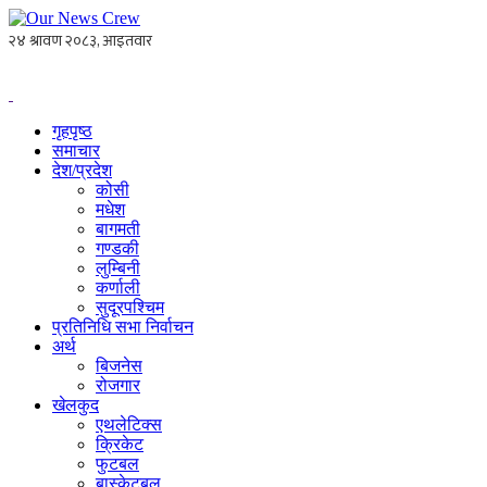
गृहपृष्ठ
समाचार
देश/प्रदेश
कोसी
मधेश
बागमती
गण्डकी
लुम्बिनी
कर्णाली
सुदूरपश्चिम
प्रतिनिधि सभा निर्वाचन
अर्थ
बिजनेस
रोजगार
खेलकुद
एथलेटिक्स
क्रिकेट
फुटबल
बास्केटबल