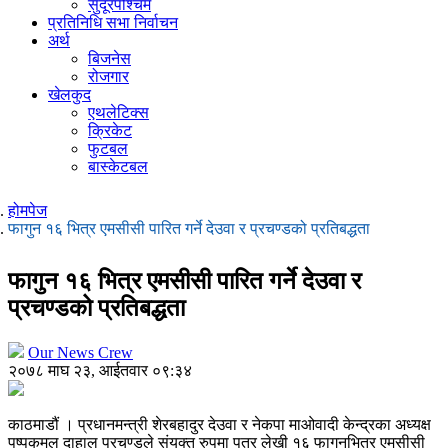
सुदूरपश्चिम
प्रतिनिधि सभा निर्वाचन
अर्थ
बिजनेस
रोजगार
खेलकुद
एथलेटिक्स
क्रिकेट
फुटबल
बास्केटबल
होमपेज
फागुन १६ भित्र एमसीसी पारित गर्ने देउवा र प्रचण्डको प्रतिबद्धता
फागुन १६ भित्र एमसीसी पारित गर्ने देउवा र
प्रचण्डको प्रतिबद्धता
Our News Crew
२०७८ माघ २३, आईतवार ०९:३४
काठमाडौं । प्रधानमन्त्री शेरबहादुर देउवा र नेकपा माओवादी केन्द्रका अध्यक्ष
पुष्पकमल दाहाल प्रचण्डले संयुक्त रुपमा पत्र लेखी १६ फागुनभित्र एमसीसी