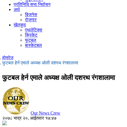
प्रतिनिधि सभा निर्वाचन
अर्थ
बिजनेस
रोजगार
खेलकुद
एथलेटिक्स
क्रिकेट
फुटबल
बास्केटबल
होमपेज
फुटबल हेर्न एमाले अध्यक्ष ओली दशरथ रंगशालामा
फुटबल हेर्न एमाले अध्यक्ष ओली दशरथ रंगशालामा
Our News Crew
२०७८ भाद्र २०, आईतवार १७:४७