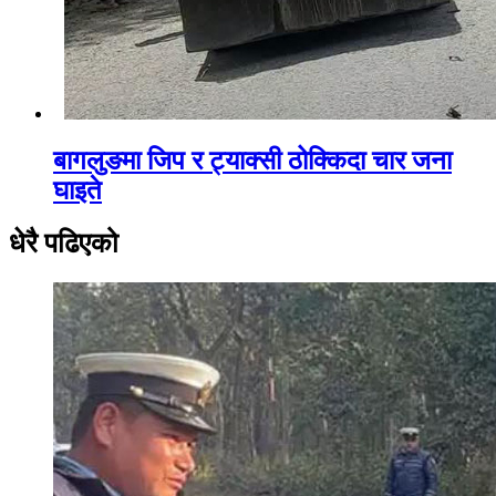
बागलुङमा जिप र ट्याक्सी ठोक्किदा चार जना
घाइते
धेरै पढिएको