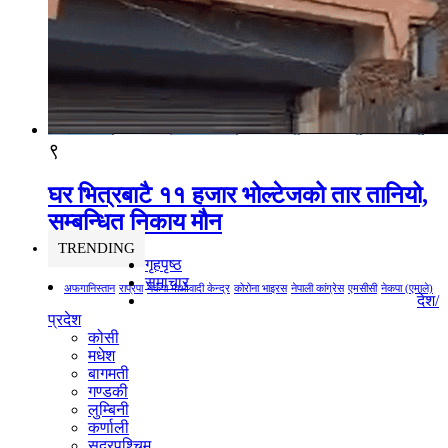
९
घर भित्रबाटै ११ हजार भोल्टेजको तार तानियो,
सम्बन्धित निकाय मौन
TRENDING
गृहपृष्ठ
समाचार
अफगानिस्तान
राप्रपा
नेकपा माओवादी केन्द्र
कोरोना भाइरस
नेपाली कांग्रेस
एमसीसी
नेकपा (एमाले)
देश/
प्रदेश
कोसी
मधेश
बागमती
गण्डकी
लुम्बिनी
कर्णाली
सुदूरपश्चिम