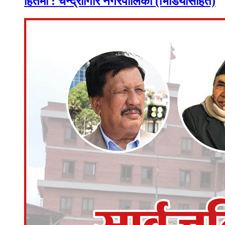
हितमा : चन्द्रागिरि नगरपालिका (भिडियोसहित)