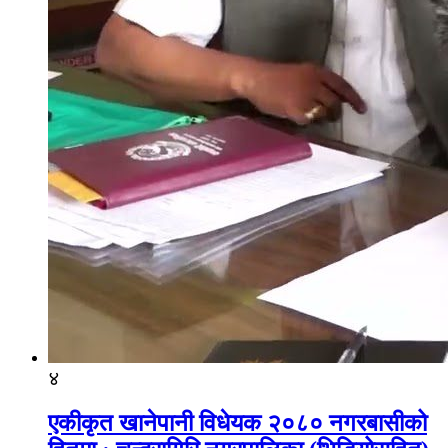
४
एकीकृत खानेपानी विधेयक २०८० नगरबासीको