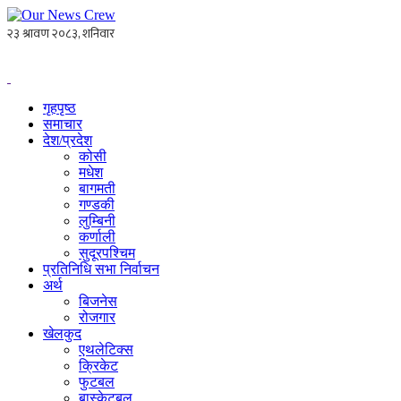
गृहपृष्ठ
समाचार
देश/प्रदेश
कोसी
मधेश
बागमती
गण्डकी
लुम्बिनी
कर्णाली
सुदूरपश्चिम
प्रतिनिधि सभा निर्वाचन
अर्थ
बिजनेस
रोजगार
खेलकुद
एथलेटिक्स
क्रिकेट
फुटबल
बास्केटबल