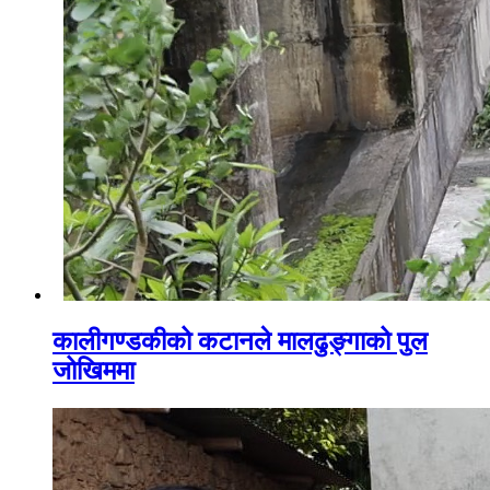
कालीगण्डकीको कटानले मालढुङ्गाको पुल
जोखिममा