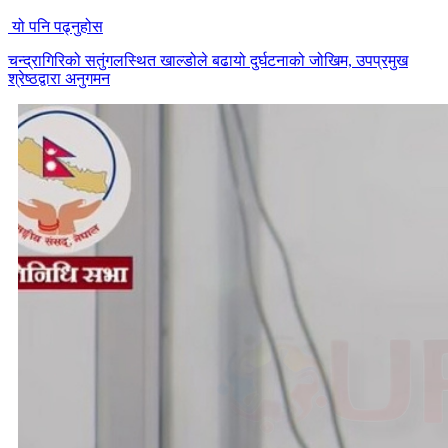
यो पनि पढ्नुहोस
चन्द्रागिरिको सतुंगलस्थित खाल्डोले बढायो दुर्घटनाको जोखिम, उपप्रमुख
श्रेष्ठद्वारा अनुगमन