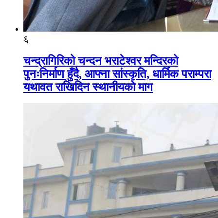
६
चन्द्रागिरिको चन्दन भराटेश्वर मन्दिरको
पुनःनिर्माण हुँदै, आफ्ना सांस्कृति, धार्मिक पराम्परा
यथावत राखिदिन स्थानीयको माग