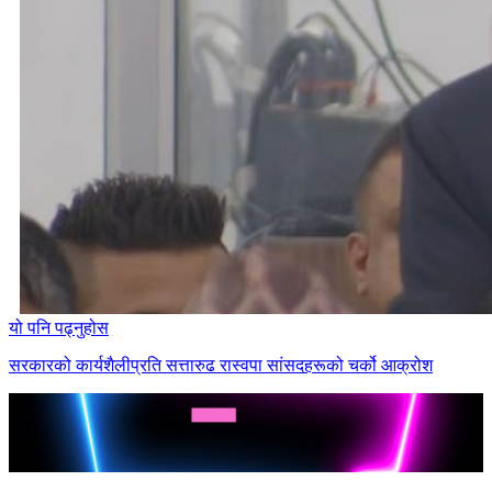
यो पनि पढ्नुहोस
सरकारको कार्यशैलीप्रति सत्तारुढ रास्वपा सांसदहरूको चर्को आक्रोश