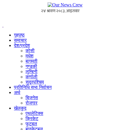
गृहपृष्ठ
समाचार
देश/प्रदेश
कोसी
मधेश
बागमती
गण्डकी
लुम्बिनी
कर्णाली
सुदूरपश्चिम
प्रतिनिधि सभा निर्वाचन
अर्थ
बिजनेस
रोजगार
खेलकुद
एथलेटिक्स
क्रिकेट
फुटबल
बास्केटबल