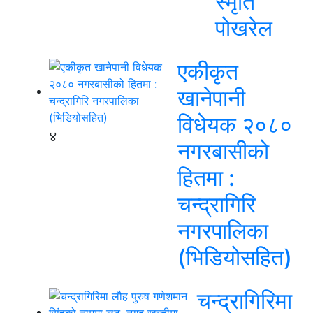
स्‍मृति
पोखरेल
एकीकृत
खानेपानी
विधेयक २०८०
४
नगरबासीको
हितमा :
चन्द्रागिरि
नगरपालिका
(भिडियोसहित)
चन्द्रागिरिमा