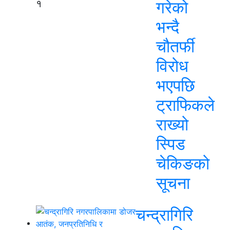
१
गरेको
भन्दै
चौतर्फी
विरोध
भएपछि
ट्राफिकले
राख्यो
स्पिड
चेकिङको
सूचना
चन्द्रागिरि