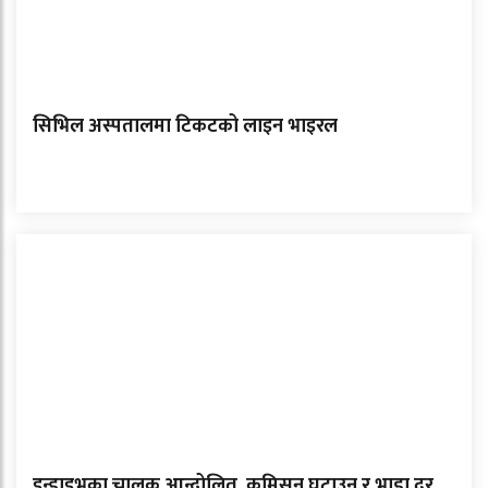
सिभिल अस्पतालमा टिकटको लाइन भाइरल
इन्ड्राइभका चालक आन्दोलित, कमिसन घटाउन र भाडा दर