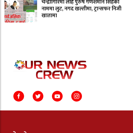
चन्द्रागिरिमा लौह पुरुष गणेशमान सिंहको
नाममा लुट, नगद खल्तीमा, ट्रान्सफर निजी
खातामा