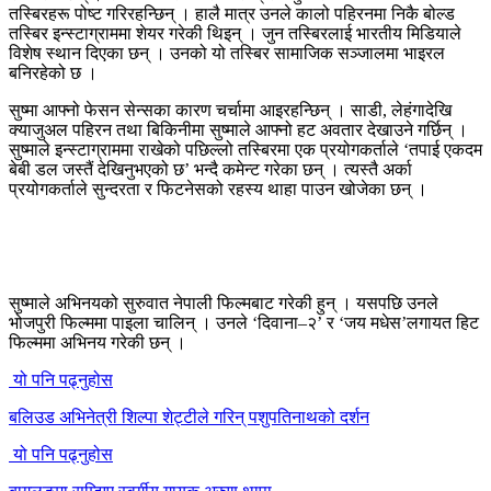
तस्बिरहरू पोष्ट गरिरहन्छिन् । हालै मात्र उनले कालो पहिरनमा निकै बोल्ड
तस्बिर इन्स्टाग्राममा शेयर गरेकी थिइन् । जुन तस्बिरलाई भारतीय मिडियाले
विशेष स्थान दिएका छन् । उनको यो तस्बिर सामाजिक सञ्जालमा भाइरल
बनिरहेको छ ।
सुष्मा आफ्नो फेसन सेन्सका कारण चर्चामा आइरहन्छिन् । साडी, लेहंगादेखि
क्याजुअल पहिरन तथा बिकिनीमा सुष्माले आफ्नो हट अवतार देखाउने गर्छिन् ।
सुष्माले इन्स्टाग्राममा राखेको पछिल्लो तस्बिरमा एक प्रयोगकर्ताले ‘तपाई एकदम
बेबी डल जस्तैं देखिनुभएको छ’ भन्दै कमेन्ट गरेका छन् । त्यस्तै अर्का
प्रयोगकर्ताले सुन्दरता र फिटनेसको रहस्य थाहा पाउन खोजेका छन् ।
सुष्माले अभिनयको सुरुवात नेपाली फिल्मबाट गरेकी हुन् । यसपछि उनले
भोजपुरी फिल्ममा पाइला चालिन् । उनले ‘दिवाना–२’ र ‘जय मधेस’लगायत हिट
फिल्ममा अभिनय गरेकी छन् ।
यो पनि पढ्नुहोस
बलिउड अभिनेत्री शिल्पा शेट्टीले गरिन् पशुपतिनाथको दर्शन
यो पनि पढ्नुहोस