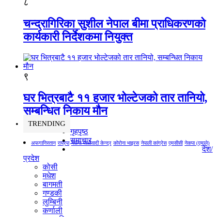
८
चन्द्रागिरिका सुशील नेपाल बीमा प्राधिकरणको
कार्यकारी निर्देशकमा नियुक्त
९
घर भित्रबाटै ११ हजार भोल्टेजको तार तानियो,
सम्बन्धित निकाय मौन
TRENDING
गृहपृष्ठ
समाचार
अफगानिस्तान
राप्रपा
नेकपा माओवादी केन्द्र
कोरोना भाइरस
नेपाली कांग्रेस
एमसीसी
नेकपा (एमाले)
देश/
प्रदेश
कोसी
मधेश
बागमती
गण्डकी
लुम्बिनी
कर्णाली