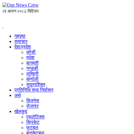
गृहपृष्ठ
समाचार
देश/प्रदेश
कोसी
मधेश
बागमती
गण्डकी
लुम्बिनी
कर्णाली
सुदूरपश्चिम
प्रतिनिधि सभा निर्वाचन
अर्थ
बिजनेस
रोजगार
खेलकुद
एथलेटिक्स
क्रिकेट
फुटबल
बास्केटबल