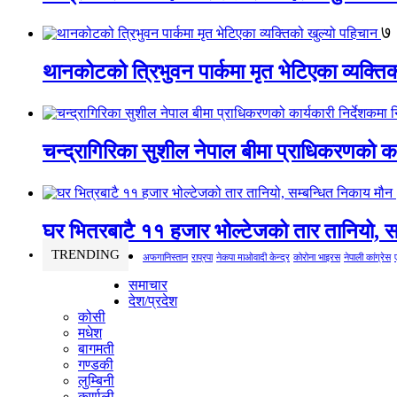
७
थानकोटको त्रिभुवन पार्कमा मृत भेटिएका व्यक्ति
चन्द्रागिरिका सुशील नेपाल बीमा प्राधिकरणको कार
घर भित्रबाटै ११ हजार भोल्टेजको तार तानियो, स
TRENDING
अफगानिस्तान
राप्रपा
नेकपा माओवादी केन्द्र
कोरोना भाइरस
नेपाली कांग्रेस
समाचार
देश/प्रदेश
कोसी
मधेश
बागमती
गण्डकी
लुम्बिनी
कर्णाली