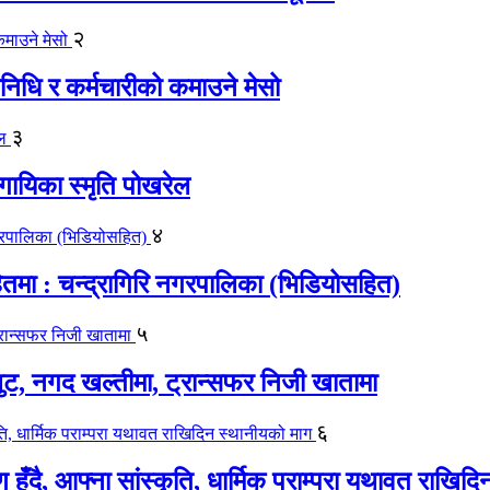
२
िधि र कर्मचारीको कमाउने मेसो
३
गायिका स्‍मृति पोखरेल
४
मा : चन्द्रागिरि नगरपालिका (भिडियोसहित)
५
लुट, नगद खल्तीमा, ट्रान्सफर निजी खातामा
६
ाण हुँदै, आफ्ना सांस्कृति, धार्मिक पराम्परा यथावत राखि