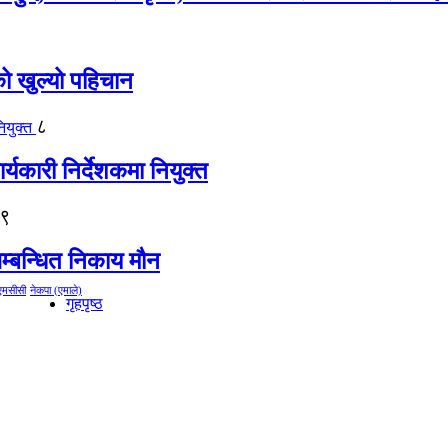
को खुल्यो पहिचान
८
्यकारी निर्देशकमा नियुक्त
९
म्बन्धित निकाय मौन
एमसीसी
नेकपा (एमाले)
गृहपृष्ठ