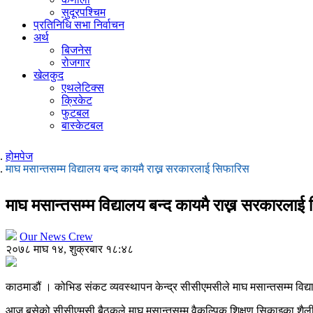
सुदूरपश्चिम
प्रतिनिधि सभा निर्वाचन
अर्थ
बिजनेस
रोजगार
खेलकुद
एथलेटिक्स
क्रिकेट
फुटबल
बास्केटबल
होमपेज
माघ मसान्तसम्म विद्यालय बन्द कायमै राख्न सरकारलाई सिफारिस
माघ मसान्तसम्म विद्यालय बन्द कायमै राख्न सरकारलाई
Our News Crew
२०७८ माघ १४, शुक्रबार १८:४८
काठमाडौं । कोभिड संकट व्यवस्थापन केन्द्र सीसीएमसीले माघ मसान्तसम्म विद
आज बसेको सीसीएमसी बैठकले माघ मसान्तसम्म वैकल्पिक शिक्षण सिकाइका शैलीब