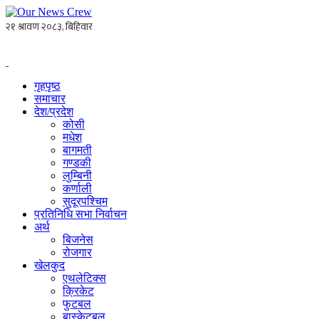
गृहपृष्ठ
समाचार
देश/प्रदेश
कोसी
मधेश
बागमती
गण्डकी
लुम्बिनी
कर्णाली
सुदूरपश्चिम
प्रतिनिधि सभा निर्वाचन
अर्थ
बिजनेस
रोजगार
खेलकुद
एथलेटिक्स
क्रिकेट
फुटबल
बास्केटबल