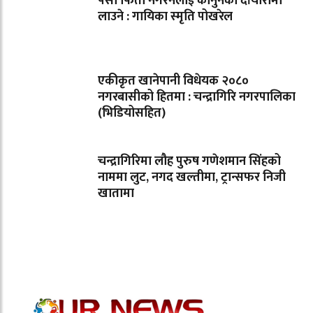
पैसा फिर्ता नगरनेलाई कानुनको दाँयारामा
लाउने : गायिका स्‍मृति पोखरेल
एकीकृत खानेपानी विधेयक २०८०
नगरबासीको हितमा : चन्द्रागिरि नगरपालिका
(भिडियोसहित)
चन्द्रागिरिमा लौह पुरुष गणेशमान सिंहको
नाममा लुट, नगद खल्तीमा, ट्रान्सफर निजी
खातामा