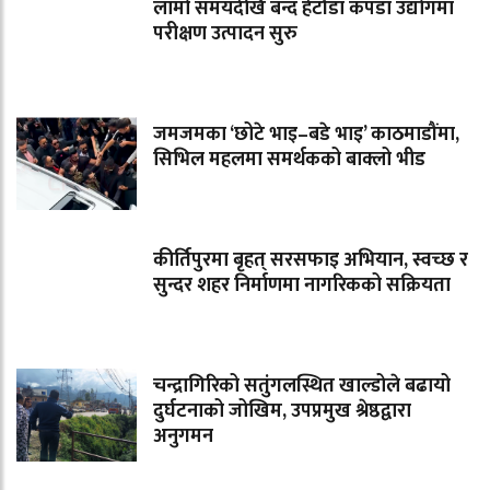
लामो समयदेखि बन्द हेटौंडा कपडा उद्योगमा
परीक्षण उत्पादन सुरु
जमजमका ‘छोटे भाइ–बडे भाइ’ काठमाडौंमा,
सिभिल महलमा समर्थकको बाक्लो भीड
कीर्तिपुरमा बृहत् सरसफाइ अभियान, स्वच्छ र
सुन्दर शहर निर्माणमा नागरिकको सक्रियता
चन्द्रागिरिको सतुंगलस्थित खाल्डोले बढायो
दुर्घटनाको जोखिम, उपप्रमुख श्रेष्ठद्वारा
अनुगमन