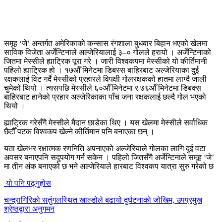
समूह ‘जे’ अन्तर्गत अमेरिकाको कन्सास रंगशाला बुधबार बिहान भएको खेलमा
साविक विजेता अर्जेन्टिनाले अल्जेरियालाई ३–० गोलले हरायो । अर्जेन्टिनाको
जितमा मेस्सीले ह्याट्रिक पूरा गरे । जारी विश्वकपमा मेस्सीको यो कीर्तिमानी
पहिलो ह्याट्रिक हो । १७औँ मिनेटमा डिबस्स बाहिरबाट अल्जेरियाका दुई
रक्षकलाई विट गर्दै मेस्सीको प्रहारले विपक्षी गोलरक्षकको हातमा लाग्दै जाली
चुमेको थियो । त्यसपछि मेस्सीले ६०औँ मिनेटमा र ७६औँ मिनेटमा डिबक्स
बाहिरबाट हानेको प्रहार अल्जेरिकाका पाँच जना रक्षकलाई छल्दै गोल भएको
थियो ।
ह्याट्रिक गरेसँगै मेस्सीले मैदान छाडेका थिए । यस खेलमा मेस्सीले सर्वाधिक
छैटौँ पटक विश्वकप खेल्ने कीर्तिमान पनि बनाएका छन् ।
यता खेलभर रक्षात्मक रणनिति अपनाएको अल्जेरियाले गोलका लागि दुई वटा
अवसर बनाएपनि सदुपयोग गर्न सकेन । पहिलो जितसँगै अर्जेन्टिनाले समूह ‘जे’
मा तीन अंक बनाएको छ भने अल्जेरियाले हारबाट विश्वकप यात्रा सुरु गरेको छ
यो पनि पढ्नुहोस
चन्द्रागिरिको सतुंगलस्थित खाल्डोले बढायो दुर्घटनाको जोखिम, उपप्रमुख
श्रेष्ठद्वारा अनुगमन