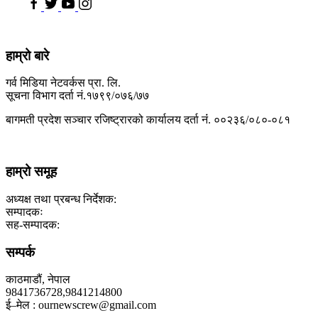
हाम्रो बारे
गर्व मिडिया नेटवर्कस प्रा. लि.
सूचना विभाग दर्ता नं.१७९९/०७६/७७
बागमती प्रदेश सञ्चार रजिष्ट्रारको कार्यालय दर्ता नंं. ००२३६/०८०-०८१
हाम्रो समूह
अध्यक्ष तथा प्रबन्ध निर्देशक:
सम्पादकः
सह-सम्पादक:
सम्पर्क
काठमाडौं, नेपाल
9841736728,9841214800
ई–मेल : ournewscrew@gmail.com