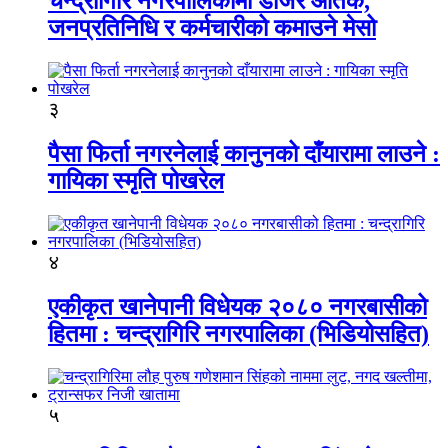
चन्द्रागिरि नगरपालिकामा डोजर आतंक,
जनप्रतिनिधि र कर्मचारीको कमाउने मेसो
३
पैसा फिर्ता नगरनेलाई कानुनको दाँयारामा लाउने :
गायिका स्‍मृति पोखरेल
४
एकीकृत खानेपानी विधेयक २०८० नगरबासीको
हितमा : चन्द्रागिरि नगरपालिका (भिडियोसहित)
५