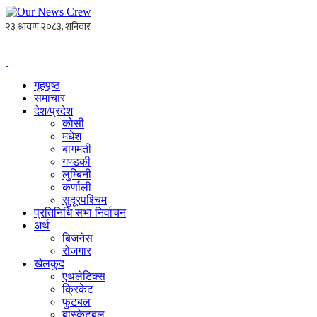
गृहपृष्ठ
समाचार
देश/प्रदेश
कोसी
मधेश
बागमती
गण्डकी
लुम्बिनी
कर्णाली
सुदूरपश्चिम
प्रतिनिधि सभा निर्वाचन
अर्थ
बिजनेस
रोजगार
खेलकुद
एथलेटिक्स
क्रिकेट
फुटबल
बास्केटबल