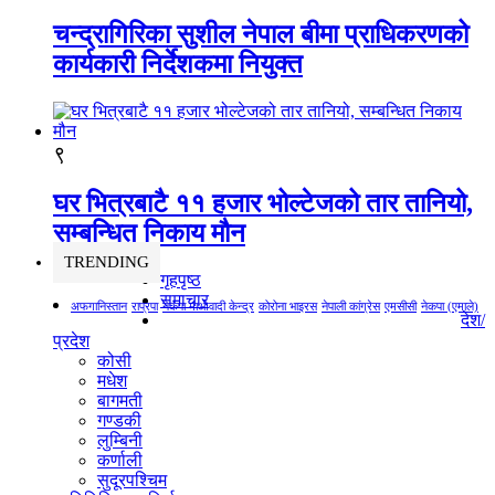
चन्द्रागिरिका सुशील नेपाल बीमा प्राधिकरणको
कार्यकारी निर्देशकमा नियुक्त
९
घर भित्रबाटै ११ हजार भोल्टेजको तार तानियो,
सम्बन्धित निकाय मौन
TRENDING
गृहपृष्ठ
समाचार
अफगानिस्तान
राप्रपा
नेकपा माओवादी केन्द्र
कोरोना भाइरस
नेपाली कांग्रेस
एमसीसी
नेकपा (एमाले)
देश/
प्रदेश
कोसी
मधेश
बागमती
गण्डकी
लुम्बिनी
कर्णाली
सुदूरपश्चिम