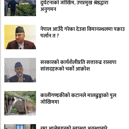
दुर्घटनाको जोखिम, उपप्रमुख श्रेष्ठद्वारा
अनुगमन
नेपाल आउँदै गरेका देउवा विमानस्थलमा पक्राउ
पर्लान त ?
सरकारको कार्यशैलीप्रति सत्तारुढ रास्वपा
सांसदहरूको चर्को आक्रोश
कालीगण्डकीको कटानले मालढुङ्गाको पुल
जोखिममा
रमा आलेमगरको स्वास्थ्य अवस्थाबारे