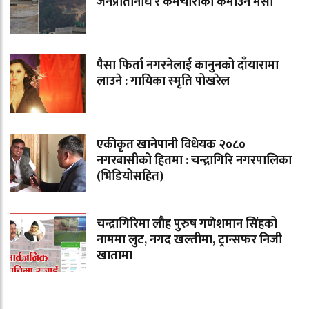
जनप्रतिनिधि र कर्मचारीको कमाउने मेसो
पैसा फिर्ता नगरनेलाई कानुनको दाँयारामा
लाउने : गायिका स्‍मृति पोखरेल
एकीकृत खानेपानी विधेयक २०८०
नगरबासीको हितमा : चन्द्रागिरि नगरपालिका
(भिडियोसहित)
चन्द्रागिरिमा लौह पुरुष गणेशमान सिंहको
नाममा लुट, नगद खल्तीमा, ट्रान्सफर निजी
खातामा