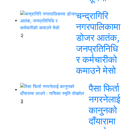
चन्द्रागिरि
नगरपालिकामा
२
डोजर आतंक,
जनप्रतिनिधि
र कर्मचारीको
कमाउने मेसो
पैसा फिर्ता
नगरनेलाई
३
कानुनको
दाँयारामा