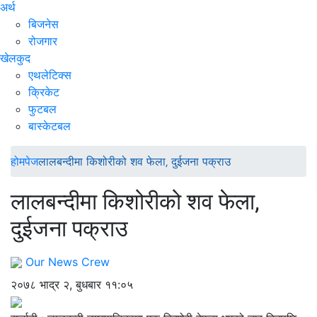
अर्थ
बिजनेस
रोजगार
खेलकुद
एथलेटिक्स
क्रिकेट
फुटबल
बास्केटबल
होमपेज
लालबन्दीमा किशोरीको शव फेला‚ दुईजना पक्राउ
लालबन्दीमा किशोरीको शव फेला‚
दुईजना पक्राउ
Our News Crew
२०७८ भाद्र २, बुधबार ११:०५