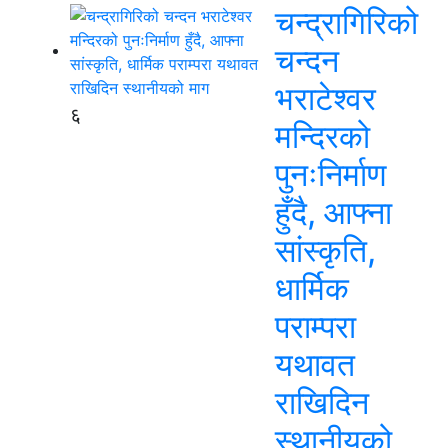
चन्द्रागिरिको
चन्दन
भराटेश्वर
६
मन्दिरको
पुनःनिर्माण
हुँदै, आफ्ना
सांस्कृति,
धार्मिक
पराम्परा
यथावत
राखिदिन
स्थानीयको