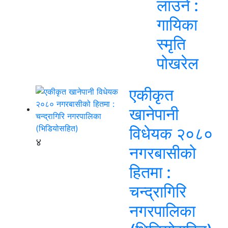
लाउने :
गायिका
स्‍मृति
पोखरेल
एकीकृत
खानेपानी
विधेयक २०८०
४
नगरबासीको
हितमा :
चन्द्रागिरि
नगरपालिका