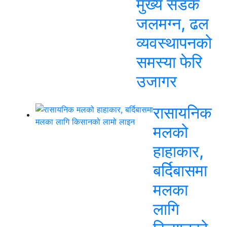
मुख्य सडक
जलमग्न, ढल
व्यवस्थापनको
समस्या फेरि
उजागर
रासायनिक
मलको
हाहाकार,
बर्दिबासमा
मलका
लागि