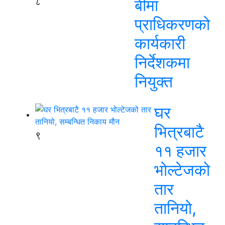
८
बीमा
प्राधिकरणको
कार्यकारी
निर्देशकमा
नियुक्त
घर
भित्रबाटै
९
११ हजार
भोल्टेजको
तार
तानियो,