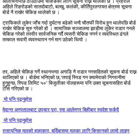
आलोचनापछि ठाउँठाउँमा चेकिङका लागि सूचना राख्न थालेको छ । प्रहरीले
अहिले रिङरोडको सातदोबाटो, बल्खु, कलंकी, कीर्तिपुरलगायत क्षेत्रमा सूचना
बोर्ड नै राखेर चेकिङ थालेको छ ।
ट्राफिकले लुकेर जाँच गर्दा दुर्घटना बढेको भन्दै चौतर्फी विरोध हुन थालेपछि बोर्ड
राखेर चेकिङ सुरु गरेको हो । सामाजिक सञ्जालमा झाडीमा लुकेर राडार गनले
चेकिङ गरेको तस्वीर सार्वजनिक गर्दै त्यसरी चेकिङ नगर्न र व्यवस्थित ढंगले
तत्काल सवारी व्यवस्थापन गर्न माग उठेको थियो ।
तर, अहिले चेकिङ गर्ने स्थानभन्दा अगाडि नै राडार गनसहितको सूचना बोर्ड राख्न
थालिएको छ । बोर्डमा भनिएको छ,‘तपाई स्पिड गन क्यामेराको निगरानीमा
हुनुहुन्छ, स्पिड लिमिट ५०’ बिजुलीका पोलहरूमा पनि उक्त सूचनासहित बोर्ड
टाँस गरिएको छ ।
यो पनि पढ्नुहोस
मेदान्त अस्पतालबाट उपचार पूरा, रमा आलेमगर बिहीबार स्वदेश फर्कदै
यो पनि पढ्नुहोस
रासायनिक मलको हाहाकार, बर्दिबासमा मलका लागि किसानको लामो लाइन