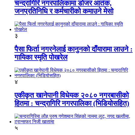
चन्द्रागिरि नगरपालिकामा डोजर आतंक,
जनप्रतिनिधि र कर्मचारीको कमाउने मेसो
३
पैसा फिर्ता नगरनेलाई कानुनको दाँयारामा लाउने :
गायिका स्‍मृति पोखरेल
४
एकीकृत खानेपानी विधेयक २०८० नगरबासीको
हितमा : चन्द्रागिरि नगरपालिका (भिडियोसहित)
५