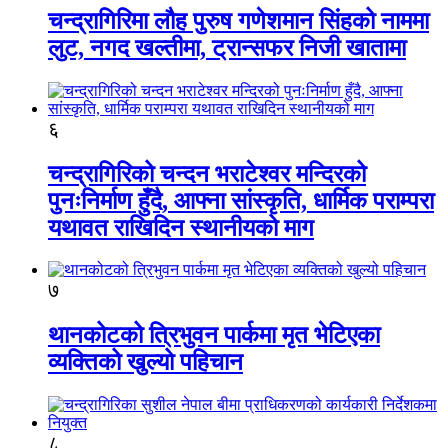
चन्द्रागिरिमा लौह पुरुष गणेशमान सिंहको नाममा
लुट, नगद खल्तीमा, ट्रान्सफर निजी खातामा
६
चन्द्रागिरिको चन्दन भराटेश्वर मन्दिरको
पुनःनिर्माण हुँदै, आफ्ना सांस्कृति, धार्मिक पराम्परा
यथावत राखिदिन स्थानीयको माग
७
थानकोटको त्रिभुवन पार्कमा मृत भेटिएका
व्यक्तिको खुल्यो पहिचान
८