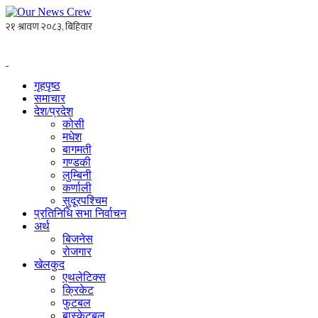
गृहपृष्ठ
समाचार
देश/प्रदेश
कोसी
मधेश
बागमती
गण्डकी
लुम्बिनी
कर्णाली
सुदूरपश्चिम
प्रतिनिधि सभा निर्वाचन
अर्थ
बिजनेस
रोजगार
खेलकुद
एथलेटिक्स
क्रिकेट
फुटबल
बास्केटबल