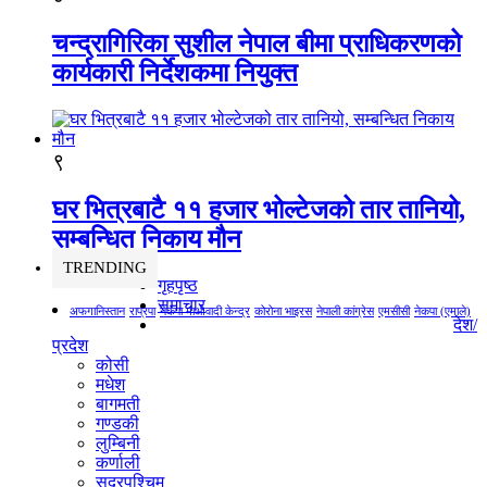
चन्द्रागिरिका सुशील नेपाल बीमा प्राधिकरणको
कार्यकारी निर्देशकमा नियुक्त
९
घर भित्रबाटै ११ हजार भोल्टेजको तार तानियो,
सम्बन्धित निकाय मौन
TRENDING
गृहपृष्ठ
समाचार
अफगानिस्तान
राप्रपा
नेकपा माओवादी केन्द्र
कोरोना भाइरस
नेपाली कांग्रेस
एमसीसी
नेकपा (एमाले)
देश/
प्रदेश
कोसी
मधेश
बागमती
गण्डकी
लुम्बिनी
कर्णाली
सुदूरपश्चिम