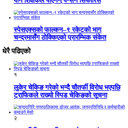
पनि शिक्षकले पाएनन् पेन्सन सिफारिस
स्पेसएक्सको फाल्कन–९ रकेटको भाग
चन्द्रमासँग ठोक्किएको प्रारम्भिक संकेत
धेरै पढिएको
१
लुकेर चेकिङ गरेको भन्दै चौतर्फी विरोध भएपछि
ट्राफिकले राख्यो स्पिड चेकिङको सूचना
२