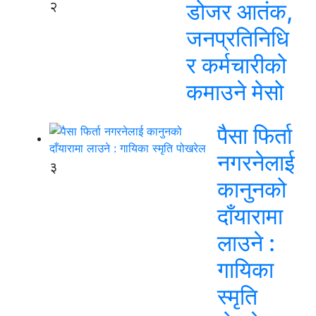
२
डोजर आतंक,
जनप्रतिनिधि
र कर्मचारीको
कमाउने मेसो
पैसा फिर्ता
नगरनेलाई
३
कानुनको
दाँयारामा
लाउने :
गायिका
स्‍मृति