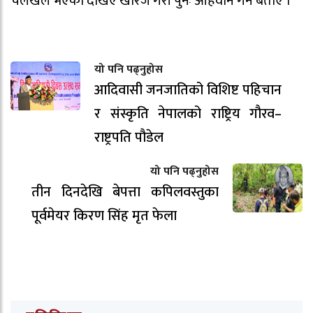
चलखेल भएको देखिए खारेज गरी पुनः आहवान गर्ने बताए ।
यो पनि पढ्नुहोस
आदिवासी जनजातिको विशिष्ट पहिचान
र संस्कृति नेपालको राष्ट्रिय गौरव–
राष्ट्रपति पौडेल
यो पनि पढ्नुहोस
तीन दिनदेखि बेपत्ता कपिलवस्तुका
पूर्वमेयर किरण सिंह मृत फेला