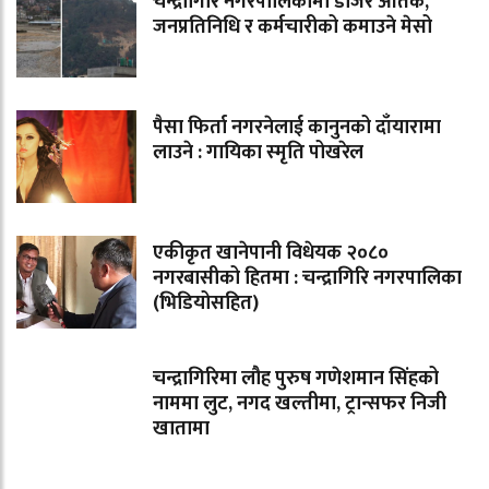
चन्द्रागिरि नगरपालिकामा डोजर आतंक,
जनप्रतिनिधि र कर्मचारीको कमाउने मेसो
पैसा फिर्ता नगरनेलाई कानुनको दाँयारामा
लाउने : गायिका स्‍मृति पोखरेल
एकीकृत खानेपानी विधेयक २०८०
नगरबासीको हितमा : चन्द्रागिरि नगरपालिका
(भिडियोसहित)
चन्द्रागिरिमा लौह पुरुष गणेशमान सिंहको
नाममा लुट, नगद खल्तीमा, ट्रान्सफर निजी
खातामा