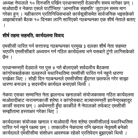
अध्यक्ष नेपालले १० दिनजति पर्खिन प्रधानमन्त्री देउवासँग समय मागेका छन् ।
माओवादी र नेकपा एसले पार्टीभित्र ‘आन्तरिक सहमति’ जुटाउन समय माग
गरेका हुन् । यहीकारण प्रतिनिधिसभाको कार्यसूचीसमेत सार्वजनिक भइसकेको
आइतबारको बैठक १० दिनका लागि सारिएको गठबन्धनका एक शीर्ष नेताले बताए
।
शीर्ष तहमा सहमति, कार्यदलमा विवाद
एमसीसी पारित गर्न सत्तारुढ गठबन्धनका प्रमुख ३ दलका शीर्ष नेता सहमत
भएपनि एमसीसीबारे अध्ययन गर्न गठित कार्यदलमा भने यसबारे टुंगो लागिसकेको
छैन ।
प्रधानमन्त्री देउवाले गत पुस ४ गते बोलाएको सर्वदलीय बैठकमा
कांग्रेसबाहेकका दलहरुले यथास्थितिमा एमसीसी पारित गर्न नहुने धारणा
राखेका थिए । सोही दिन गठबन्धनले एमसीसीमा बुँदागत छलफल गरेर साझा
धारणा बनाउन ३ सदस्यीय कार्यदल बनाएको थियो ।
नेकपा एसका सम्मानित नेता झलनाथ खनालको संयोजकत्वमा गठित कार्यदलमा
माओवादीबाट नारायणकाजी श्रेष्ठ र कांग्रेसबाट सञ्चारमन्त्री ज्ञानेन्द्रबहादुर
कार्की सदस्य छन् । अर्थमन्त्री हुँदा कार्कीले नै नेपालको तर्फबाट एमसीसी
सम्झौतामा हस्ताक्षर गरेका थिए ।
कार्यदलका संयोजक खनाल र माओवादी नेता श्रेष्ठ एमसीसीलाई यथास्थितिमा
पारित गर्न नहुने पक्षमा छन् । तत्कालीन नेकपामा पनि खनाल नेतृत्वमै बनेको
कार्यदलले एमसीसीमा संशोधन आवश्यक रहेको प्रतिवेदन बुझाएको थियो ।