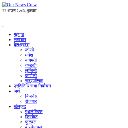
गृहपृष्ठ
समाचार
देश/प्रदेश
कोसी
मधेश
बागमती
गण्डकी
लुम्बिनी
कर्णाली
सुदूरपश्चिम
प्रतिनिधि सभा निर्वाचन
अर्थ
बिजनेस
रोजगार
खेलकुद
एथलेटिक्स
क्रिकेट
फुटबल
बास्केटबल