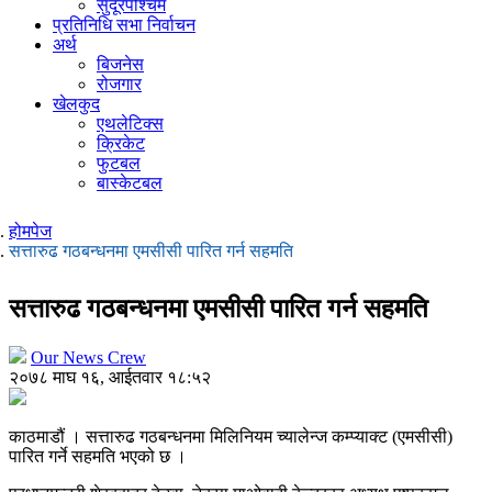
सुदूरपश्चिम
प्रतिनिधि सभा निर्वाचन
अर्थ
बिजनेस
रोजगार
खेलकुद
एथलेटिक्स
क्रिकेट
फुटबल
बास्केटबल
होमपेज
सत्तारुढ गठबन्धनमा एमसीसी पारित गर्न सहमति
सत्तारुढ गठबन्धनमा एमसीसी पारित गर्न सहमति
Our News Crew
२०७८ माघ १६, आईतवार १८:५२
काठमाडौं । सत्तारुढ गठबन्धनमा मिलिनियम च्यालेन्ज कम्प्याक्ट (एमसीसी)
पारित गर्ने सहमति भएको छ ।