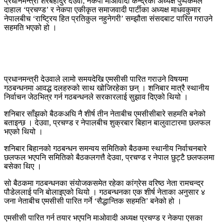
प्रधानमन्त्री शेरबहादुर देउवा, नेकपा माओवादी केन्द्रका अध्यक्ष पुष्पकमल
दाहाल ‘प्रचण्ड’ र नेकपा एकीकृत समाजवादी पार्टीका अध्यक्ष माधवकुमार
नेपालबीच ‘राष्ट्रिय हित प्रतिकुल नहुनेगरी’ सम्झौता संसदबाट पारित गराउने
सहमति भएको हो ।
प्रधानमन्त्री देउवाले लामो समयदेखि एमसीसी पारित गराउने विषयमा
गठबन्धनमा आवद्ध दलहरुको साथ खोजिरहेका छन् । शनिबार मात्रै स्थानीय
निर्वाचन जेठभित्र गर्न गठबन्धनले सरकारलाई सुझाव दिएको थियो ।
शनिबार साँझको बैठकअघि नै शीर्ष तीन नेताबीच एमसीसीबारे सहमति बनेको
बताइन्छ । देउवा, प्रचण्ड र नेपालबीच शुक्रबार बिहान बालुवाटारमा छलफल
भएको थियो ।
शनिबार बिहानको गठबन्धन समन्वय समितिको बैठकमा स्थानीय निर्वाचनबारे
छलफल भएपनि समितिको बैठकलगत्तै देउवा, प्रचण्ड र नेपाल छुट्टै छलफलमा
बसेका थिए ।
सो बैठकमा गठबन्धनका संयोजकसमेत रहेका कांग्रेस वरिष्ठ नेता रामचन्द्र
पौडेललाई पनि बोलाइएको थियो । गठबन्धनका एक शीर्ष नेताका अनुसार ४
जना नेताबीच एमसीसी पारित गर्ने ‘सैद्धान्तिक सहमति’ बनेको हो ।
एमसीसी पारित गर्न तयार भएपनि माओवादी अध्यक्ष प्रचण्ड र नेकपा एसका