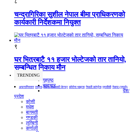
८
चन्द्रागिरिका सुशील नेपाल बीमा प्राधिकरणको
कार्यकारी निर्देशकमा नियुक्त
९
घर भित्रबाटै ११ हजार भोल्टेजको तार तानियो,
सम्बन्धित निकाय मौन
TRENDING
गृहपृष्ठ
समाचार
अफगानिस्तान
राप्रपा
नेकपा माओवादी केन्द्र
कोरोना भाइरस
नेपाली कांग्रेस
एमसीसी
नेकपा (एमाले)
देश/
प्रदेश
कोसी
मधेश
बागमती
गण्डकी
लुम्बिनी
कर्णाली