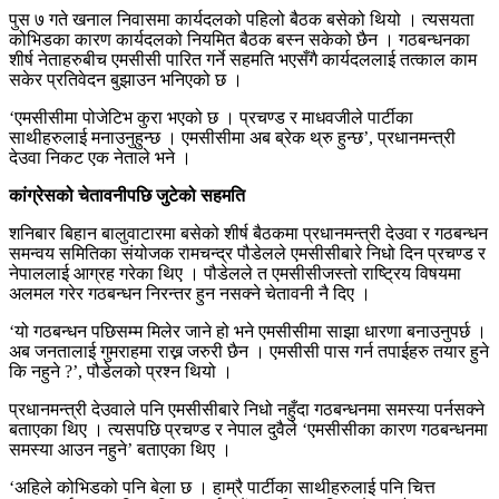
पुस ७ गते खनाल निवासमा कार्यदलको पहिलो बैठक बसेको थियो । त्यसयता
कोभिडका कारण कार्यदलको नियमित बैठक बस्न सकेको छैन । गठबन्धनका
शीर्ष नेताहरुबीच एमसीसी पारित गर्ने सहमति भएसँगै कार्यदललाई तत्काल काम
सकेर प्रतिवेदन बुझाउन भनिएको छ ।
‘एमसीसीमा पोजेटिभ कुरा भएको छ । प्रचण्ड र माधवजीले पार्टीका
साथीहरुलाई मनाउनुहुन्छ । एमसीसीमा अब ब्रेक थ्रु हुन्छ’, प्रधानमन्त्री
देउवा निकट एक नेताले भने ।
कांग्रेसको चेतावनीपछि जुटेको सहमति
शनिबार बिहान बालुवाटारमा बसेको शीर्ष बैठकमा प्रधानमन्त्री देउवा र गठबन्धन
समन्वय समितिका संयोजक रामचन्द्र पौडेलले एमसीसीबारे निधो दिन प्रचण्ड र
नेपाललाई आग्रह गरेका थिए । पौडेलले त एमसीसीजस्तो राष्ट्रिय विषयमा
अलमल गरेर गठबन्धन निरन्तर हुन नसक्ने चेतावनी नै दिए ।
‘यो गठबन्धन पछिसम्म मिलेर जाने हो भने एमसीसीमा साझा धारणा बनाउनुपर्छ ।
अब जनतालाई गुमराहमा राख्न जरुरी छैन । एमसीसी पास गर्न तपाईहरु तयार हुने
कि नहुने ?’, पौडेलको प्रश्न थियो ।
प्रधानमन्त्री देउवाले पनि एमसीसीबारे निधो नहुँदा गठबन्धनमा समस्या पर्नसक्ने
बताएका थिए । त्यसपछि प्रचण्ड र नेपाल दुवैले ‘एमसीसीका कारण गठबन्धनमा
समस्या आउन नहुने’ बताएका थिए ।
‘अहिले कोभिडको पनि बेला छ । हाम्रै पार्टीका साथीहरुलाई पनि चित्त