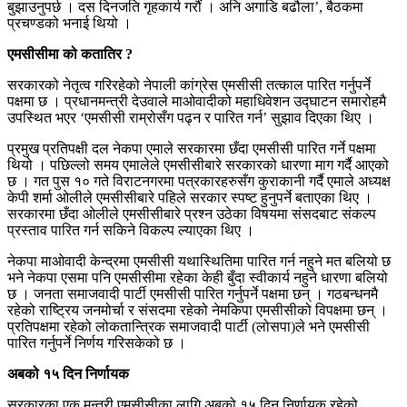
बुझाउनुपर्छ । दस दिनजति गृहकार्य गरौं । अनि अगाडि बढौला’, बैठकमा
प्रचण्डको भनाई थियो ।
एमसीसीमा को कतातिर ?
सरकारको नेतृत्व गरिरहेको नेपाली कांग्रेस एमसीसी तत्काल पारित गर्नुपर्ने
पक्षमा छ । प्रधानमन्त्री देउवाले माओवादीको महाधिवेशन उद्घाटन समारोहमै
उपस्थित भएर ‘एमसीसी राम्रोसँग पढ्न र पारित गर्न’ सुझाव दिएका थिए ।
प्रमुख प्रतिपक्षी दल नेकपा एमाले सरकारमा छँदा एमसीसी पारित गर्ने पक्षमा
थियो । पछिल्लो समय एमालेले एमसीसीबारे सरकारको धारणा माग गर्दै आएको
छ । गत पुस १० गते विराटनगरमा पत्रकारहरुसँग कुराकानी गर्दै एमाले अध्यक्ष
केपी शर्मा ओलीले एमसीसीबारे पहिले सरकार स्पष्ट हुनुपर्ने बताएका थिए ।
सरकारमा छँदा ओलीले एमसीसीबारे प्रश्न उठेका विषयमा संसदबाट संकल्प
प्रस्ताव पारित गर्न सकिने विकल्प ल्याएका थिए ।
नेकपा माओवादी केन्द्रमा एमसीसी यथास्थितिमा पारित गर्न नहुने मत बलियो छ
भने नेकपा एसमा पनि एमसीसीमा रहेका केही बुँदा स्वीकार्य नहुने धारणा बलियो
छ । जनता समाजवादी पार्टी एमसीसी पारित गर्नुपर्ने पक्षमा छन् । गठबन्धनमै
रहेको राष्ट्रिय जनमोर्चा र संसदमा रहेको नेमकिपा एमसीसीको विपक्षमा छन् ।
प्रतिपक्षमा रहेको लोकतान्त्रिक समाजवादी पार्टी (लोसपा)ले भने एमसीसी
पारित गर्नुपर्ने निर्णय गरिसकेको छ ।
अबको १५ दिन निर्णायक
सरकारका एक मन्त्री एमसीसीका लागि अबको १५ दिन निर्णायक रहेको