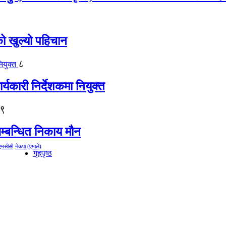
को खुल्यो पहिचान
८
्यकारी निर्देशकमा नियुक्त
९
म्बन्धित निकाय मौन
एमसीसी
नेकपा (एमाले)
गृहपृष्ठ