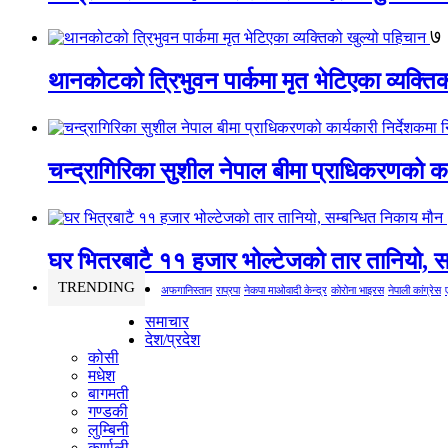
७
थानकोटको त्रिभुवन पार्कमा मृत भेटिएका व्यक्ति
चन्द्रागिरिका सुशील नेपाल बीमा प्राधिकरणको कार
घर भित्रबाटै ११ हजार भोल्टेजको तार तानियो, स
TRENDING
अफगानिस्तान
राप्रपा
नेकपा माओवादी केन्द्र
कोरोना भाइरस
नेपाली कांग्रेस
समाचार
देश/प्रदेश
कोसी
मधेश
बागमती
गण्डकी
लुम्बिनी
कर्णाली