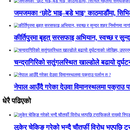
जमजमका ‘छोटे भाइ–बडे भाइ’ काठमाडौंमा, सिभ
कीर्तिपुरमा बृहत् सरसफाइ अभियान, स्वच्छ र सुन
चन्द्रागिरिको सतुंगलस्थित खाल्डोले बढायो दुर्घ
नेपाल आउँदै गरेका देउवा विमानस्थलमा पक्राउ प
धेरै पढिएको
लुकेर चेकिङ गरेको भन्दै चौतर्फी विरोध भएपछि ट