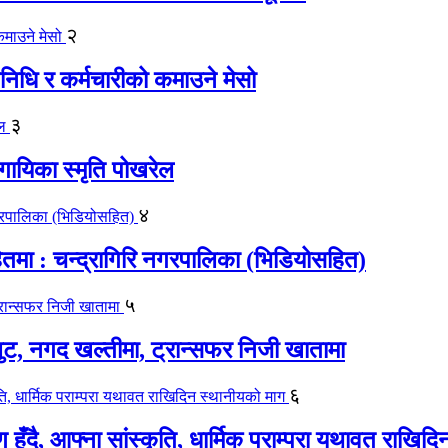
२
िधि र कर्मचारीको कमाउने मेसो
३
गायिका स्‍मृति पोखरेल
४
मा : चन्द्रागिरि नगरपालिका (भिडियोसहित)
५
लुट, नगद खल्तीमा, ट्रान्सफर निजी खातामा
६
ाण हुँदै, आफ्ना सांस्कृति, धार्मिक पराम्परा यथावत राखि