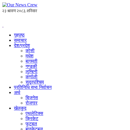
गृहपृष्ठ
समाचार
देश/प्रदेश
कोसी
मधेश
बागमती
गण्डकी
लुम्बिनी
कर्णाली
सुदूरपश्चिम
प्रतिनिधि सभा निर्वाचन
अर्थ
बिजनेस
रोजगार
खेलकुद
एथलेटिक्स
क्रिकेट
फुटबल
बास्केटबल