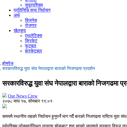
सुदूरपश्चिम
प्रतिनिधि सभा निर्वाचन
अर्थ
बिजनेस
रोजगार
खेलकुद
एथलेटिक्स
क्रिकेट
फुटबल
बास्केटबल
होमपेज
सरकारविरुद्ध युवा संघ नेपालद्वारा बाराको निजगढमा प्रदर्शन
सरकारविरुद्ध युवा संघ नेपालद्वारा बाराको निजगढमा प्र
Our News Crew
२०७८ माघ १७, सोमबार १९:०१
समयमै स्थानीय तहको निर्वाचन हुनुपर्ने माग गर्दै बारको निजगढमा राष्टिय यु
पुर्वपश्चिम लोकमार्गस्थित लायन्स चोकबाट शुरु भएको जुलुशले सरकार विरुद्ध न