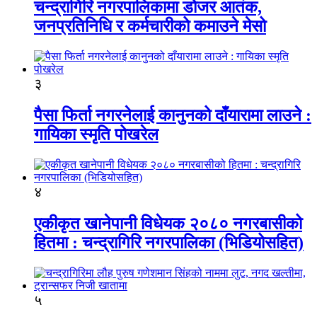
चन्द्रागिरि नगरपालिकामा डोजर आतंक,
जनप्रतिनिधि र कर्मचारीको कमाउने मेसो
३
पैसा फिर्ता नगरनेलाई कानुनको दाँयारामा लाउने :
गायिका स्‍मृति पोखरेल
४
एकीकृत खानेपानी विधेयक २०८० नगरबासीको
हितमा : चन्द्रागिरि नगरपालिका (भिडियोसहित)
५