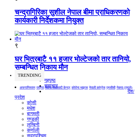
चन्द्रागिरिका सुशील नेपाल बीमा प्राधिकरणको
कार्यकारी निर्देशकमा नियुक्त
९
घर भित्रबाटै ११ हजार भोल्टेजको तार तानियो,
सम्बन्धित निकाय मौन
TRENDING
गृहपृष्ठ
समाचार
अफगानिस्तान
राप्रपा
नेकपा माओवादी केन्द्र
कोरोना भाइरस
नेपाली कांग्रेस
एमसीसी
नेकपा (एमाले)
देश/
प्रदेश
कोसी
मधेश
बागमती
गण्डकी
लुम्बिनी
कर्णाली
सुदूरपश्चिम