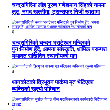
चन्द्रागिरिमा लौह पुरुष गणेशमान सिंहको नाममा
लुट, नगद खल्तीमा, ट्रान्सफर निजी खातामा
६
चन्द्रागिरिको चन्दन भराटेश्वर मन्दिरको
पुनःनिर्माण हुँदै, आफ्ना सांस्कृति, धार्मिक पराम्परा
यथावत राखिदिन स्थानीयको माग
७
थानकोटको त्रिभुवन पार्कमा मृत भेटिएका
व्यक्तिको खुल्यो पहिचान
८