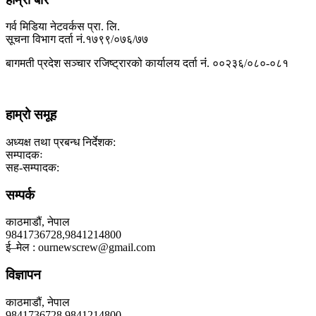
गर्व मिडिया नेटवर्कस प्रा. लि.
सूचना विभाग दर्ता नं.१७९९/०७६/७७
बागमती प्रदेश सञ्चार रजिष्ट्रारको कार्यालय दर्ता नंं. ००२३६/०८०-०८१
हाम्रो समूह
अध्यक्ष तथा प्रबन्ध निर्देशक:
सम्पादकः
सह-सम्पादक:
सम्पर्क
काठमाडौं, नेपाल
9841736728,9841214800
ई–मेल : ournewscrew@gmail.com
विज्ञापन
काठमाडौं, नेपाल
9841736728,9841214800