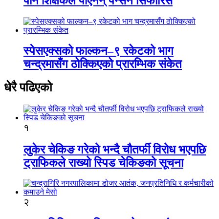
पनि शिक्षकले पाएनन् पेन्सन सिफारिस
स्पेसएक्सको फाल्कन–९ रकेटको भाग
चन्द्रमासँग ठोक्किएको प्रारम्भिक संकेत
धेरै पढिएको
१
लुकेर चेकिङ गरेको भन्दै चौतर्फी विरोध भएपछि
ट्राफिकले राख्यो स्पिड चेकिङको सूचना
२