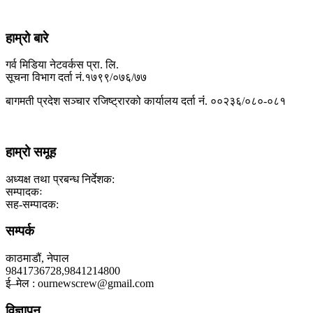
हाम्रो बारे
गर्व मिडिया नेटवर्कस प्रा. लि.
सूचना विभाग दर्ता नं.१७९९/०७६/७७
बागमती प्रदेश सञ्चार रजिष्ट्रारको कार्यालय दर्ता नंं. ००२३६/०८०-०८१
हाम्रो समूह
अध्यक्ष तथा प्रबन्ध निर्देशक:
सम्पादकः
सह-सम्पादक:
सम्पर्क
काठमाडौं, नेपाल
9841736728,9841214800
ई–मेल : ournewscrew@gmail.com
विज्ञापन