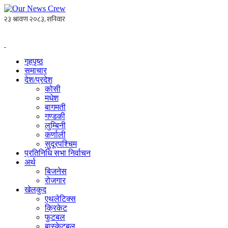
गृहपृष्ठ
समाचार
देश/प्रदेश
कोसी
मधेश
बागमती
गण्डकी
लुम्बिनी
कर्णाली
सुदूरपश्चिम
प्रतिनिधि सभा निर्वाचन
अर्थ
बिजनेस
रोजगार
खेलकुद
एथलेटिक्स
क्रिकेट
फुटबल
बास्केटबल