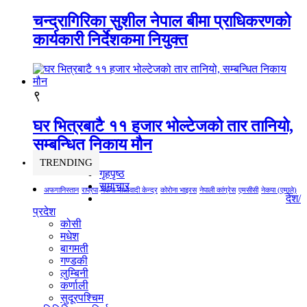
चन्द्रागिरिका सुशील नेपाल बीमा प्राधिकरणको
कार्यकारी निर्देशकमा नियुक्त
९
घर भित्रबाटै ११ हजार भोल्टेजको तार तानियो,
सम्बन्धित निकाय मौन
TRENDING
गृहपृष्ठ
समाचार
अफगानिस्तान
राप्रपा
नेकपा माओवादी केन्द्र
कोरोना भाइरस
नेपाली कांग्रेस
एमसीसी
नेकपा (एमाले)
देश/
प्रदेश
कोसी
मधेश
बागमती
गण्डकी
लुम्बिनी
कर्णाली
सुदूरपश्चिम