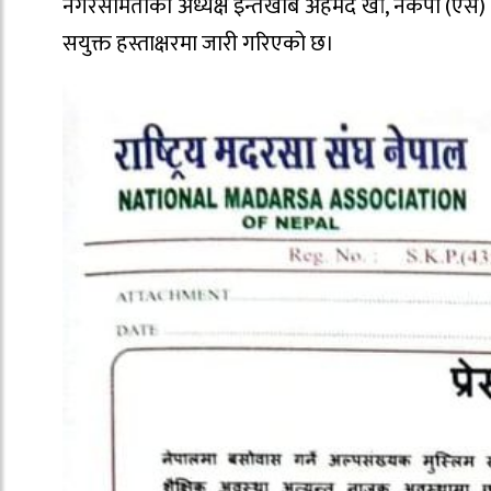
नगरसमितीका अध्यक्ष इन्तेखाब अहमद खां, नेकपा (एस)
सयुक्त हस्ताक्षरमा जारी गरिएको‌ छ।