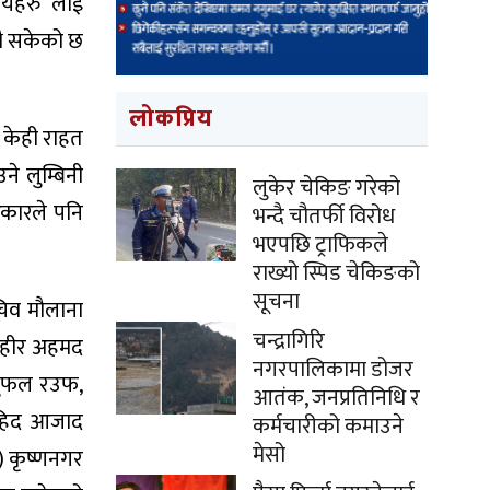
ालयहरु लाई
भै सकेको छ
लोकप्रिय
ई केही राहत
ने लुम्बिनी
लुकेर चेकिङ गरेको
सरकारले पनि
भन्दै चौतर्फी विरोध
भएपछि ट्राफिकले
राख्यो स्पिड चेकिङको
सूचना
सचिव मौलाना
चन्द्रागिरि
ा जहीर अहमद
नगरपालिकामा डोजर
्दुफल रउफ,
आतंक, जनप्रतिनिधि र
ाहिद आजाद
कर्मचारीको कमाउने
मेसो
) कृष्णनगर