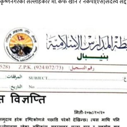
 कृष्णनगरका सल्लाहकार मो. कैफ खान र नेकपा(एस)सदस्य सद्द