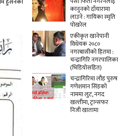
पैसा फिर्ता नगरनेलाई
ाम हुसेनको
कानुनको दाँयारामा
लाउने : गायिका स्‍मृति
पोखरेल
एकीकृत खानेपानी
विधेयक २०८०
नगरबासीको हितमा :
चन्द्रागिरि नगरपालिका
(भिडियोसहित)
चन्द्रागिरिमा लौह पुरुष
गणेशमान सिंहको
नाममा लुट, नगद
खल्तीमा, ट्रान्सफर
निजी खातामा