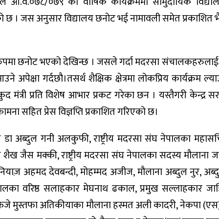
ले आ.व.०७८/०७९ को वार्षिक कार्यक्रममा सामुदायिक विद्य
रेको छ । जस अनुसार विद्यालय छनोट भई नामावली समेत प्रकाशित 
वेशी रुपमा छनोट भएको देखिन्छ । जसले गर्दा मदरसा संचालकहरुला
 अपेक्षा गर्दछौ।तसर्थ शैक्षिक क्षेत्रमा लोकप्रिय कार्यक्रम ल्याउ
ेलकुद मंत्री प्रति विशेष आभार प्रकट गरेका छन । यस्तैगरी केन्द्र 
 कामना सहित प्रेस विज्ञप्ति प्रकाशित गरिएको छ।
ध्यक्ष डा अब्दुल गनी अलकुफी, राष्ट्रीय मदरसा संघ नेपालका महा
यक्ष शैख जैस मक्की, राष्ट्रीय मदरसा संघ नेपालका सदस्य मौलान
 नियाज़ अहमद देवबन्दी, मोहम्मद अजीज, मौलाना अब्दुल नुर, अब
ेपालका वरिष्ठ सलाहकार मेघनाथ ढकाल, प्रमुख सल्लाहकार ज
जे मुस्तफा अतिकीयाका मौलाना‌ हस्मत अली कादरी, नेकपा (एस